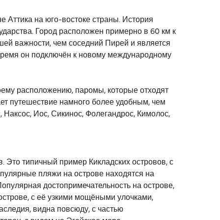
не Аттика на юго-востоке страны. История
ударства. Город расположен примерно в 60 км к
шей важности, чем соседний Пирей и является
 время он подключён к новому международному
оему расположению, паромы, которые отходят
ает путешествие намного более удобным, чем
, Наксос, Иос, Сикинос, Фолегандрос, Кимолос,
. Это типичный пример Кикладских островов, с
пулярные пляжи на острове находятся на
 Популярная достопримечательность на острове,
острове, с её узкими мощёными улочками,
аследия, видна повсюду, с частью