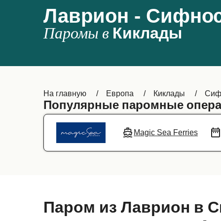
Лаврион - Сифно
Паромы в
Киклады
На главную
Европа
Киклады
Сиф
Популярные паромные опера
Magic Sea Ferries
Паром из Лаврион в 