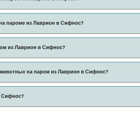
рез наш поиск сделок и посетите нашу страницу предложе
на пароме из Лаврион в Сифнос?
пароме из Лаврион в Сифнос с
ром из Лаврион в Сифнос?
с автомобилем из Лаврион в Сифнос с
 животных на паром из Лаврион в Сифнос?
льзя брать на паромы между Лаврион и Сифнос.
и Сифнос?
ет 54 морских миль.