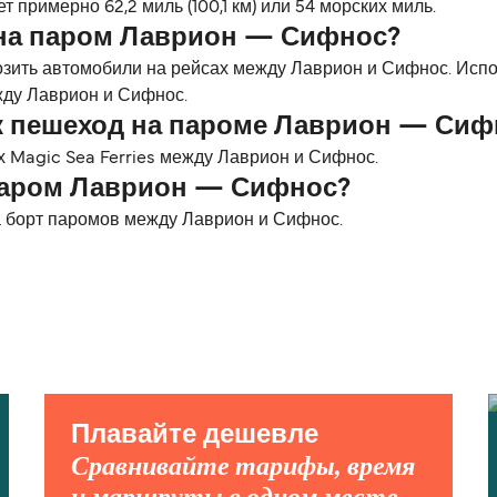
примерно 62,2 миль (100,1 км) или 54 морских миль.
 на паром Лаврион — Сифнос?
возить автомобили на рейсах между Лаврион и Сифнос. Исп
жду Лаврион и Сифнос.
к пешеход на пароме Лаврион — Сиф
 Magic Sea Ferries между Лаврион и Сифнос.
паром Лаврион — Сифнос?
 борт паромов между Лаврион и Сифнос.
Плавайте дешевле
Сравнивайте тарифы, время