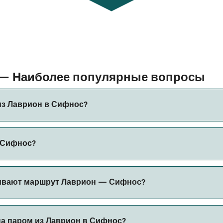
 — Наиболее популярные вопросы
из Лаврион в Сифнос?
ифнос составляет примерно 3 ч 10 мин. Длительность рейс
в Сифнос?
ить актуальную информацию через наш Поиск Сделок.
ет меняться в зависимости от сезона. Средняя цена паром
ивают маршрут Лаврион — Сифнос?
вание.
з Лаврион в Сифнос.
на паром из Лаврион в Сифнос?