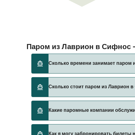
Паром из Лаврион в Сифнос
Сколько времени занимает паром 
Время переправы на пароме из Лаврион в С
Сколько стоит паром из Лаврион 
оператора, поэтому рекомендуется провер
Стоимость парома из Лаврион в Сифнос мож
Какие паромные компании обслуж
Цена указана без учета сборов за брониро
Magic Sea Ferries предоставляет паромы и
Как я могу забронировать билеты 