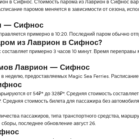
ион в Сифнос. Стоимость парома из Лаврион в Сифнос варьи
списание паромов меняется в зависимости от сезона, испо
н — Сифнос
равляется примерно в 10:20. Последний паром обычно отпр
аром из Лаврион в Сифнос?
составляет примерно 3 часов 10 минут. Время переправы 
омов Лаврион — Сифнос
в неделю, предоставляемых Magic Sea Ferries. Расписание 
ифнос
рьируются от 54₽* до 328₽*. Средняя стоимость составляе
. Средняя стоимость билета для пассажира без автомобиля 
личества пассажиров, типа транспортного средства, маршр
 сборы, последнее обновление август 26.
ифнос