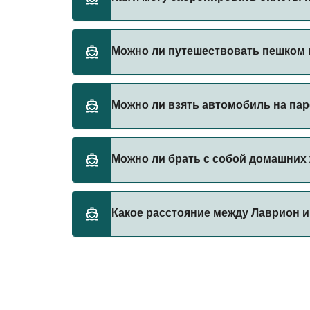
Бронируйте паромы из Лаврион в Сифнос че
Можно ли путешествовать пешком 
паромы.
Да, вы можете путешествовать пешком на 
Можно ли взять автомобиль на па
Magic Sea Ferries
Да, вы можете путешествовать на пароме 
Можно ли брать с собой домашних
Magic Sea Ferries
В настоящее время домашних животных не
Какое расстояние между Лаврион 
Расстояние от Лаврион до Сифнос составля