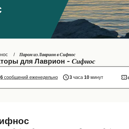
с
Паром из Лаврион в Сифнос
нос
Сифнос
торы для Лаврион -
6
сообщений еженедельно
3
часа
10
минут
Сифнос