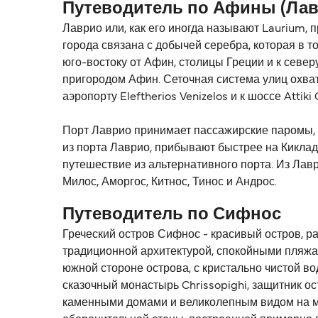
Путеводитель по Афины (Лав
Лаврио или, как его иногда называют Laurium, 
города связана с добычей серебра, которая в т
юго-востоку от Афин, столицы Греции и к севе
пригородом Афин. Сеточная система улиц охва
аэропорту Eleftherios Venizelos и к шоссе Attik
Порт Лаврио принимает пассажирские паромы, 
из порта Лаврио, прибывают быстрее на Киклад
путешествие из альтернативного порта. Из Лаври
Милос, Аморгос, Китнос, Тинос и Андрос.
Путеводитель по Сифнос
Греческий остров Сифнос - красивый остров, р
традиционной архитектурой, спокойными пляж
южной стороне острова, с кристально чистой в
сказочный монастырь Chrissopighi, защитник о
каменными домами и великолепным видом на мор