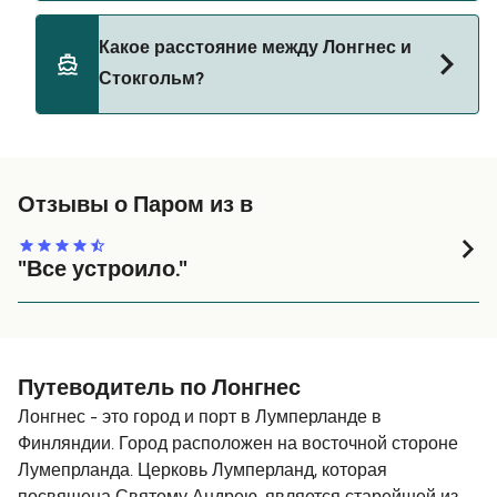
Viking Line
Да, домашних животных разрешено брать на
Какое расстояние между Лонгнес и
борт парома. Возможно, вам понадобится
Стокгольм?
паспорт для питомца. Пожалуйста, ознакомьтесь
с правилами перевозки животных у операторов
парома. В настоящее время вы можете брать
Расстояние от Лонгнес до Стокгольм составляет
животных на паромы с:
138 морских миль.
Отзывы о Паром из в
Tallink Silja Line
Viking Line
"Все устроило."
На паромах мы частые гости, поэтому все
понравилось.
Путеводитель по Лонгнес
Лонгнес - это город и порт в Лумперланде в
Финляндии. Город расположен на восточной стороне
Лумепрланда. Церковь Лумперланд, которая