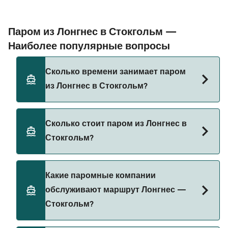
Паром из Лонгнес в Стокгольм —
Наиболее популярные вопросы
Сколько времени занимает паром
из Лонгнес в Стокгольм?
Время переправы на пароме из Лонгнес в
Сколько стоит паром из Лонгнес в
Стокгольм составляет примерно 6 ч 20 мин.
Стокгольм?
Длительность рейса может меняться в
зависимости от сезона и оператора, поэтому
рекомендуется проверить актуальную
Стоимость парома из Лонгнес в Стокгольм
Какие паромные компании
информацию через наш Поиск Сделок.
может меняться в зависимости от сезона.
обслуживают маршрут Лонгнес —
Средняя цена парома из Лонгнес в Стокгольм
Стокгольм?
составляет 178₽. Цена указана без учета сборов
за бронирование.