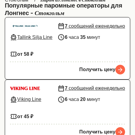
Паром из Лонгнес в Стокгольм
Популярные паромные операторы для
Canada
België (NL)
Стокгольм
Лонгнес -
Ελλάδα
Belgique (FR)
7
сообщений еженедельно
Polska
Deutschland
Tallink Silja Line
6
часа
35
минут
Schweiz (DE)
Norge
от 58 ₽
Україна
Indonesia
المغرب
Maroc (FR)
Получить цену
7
сообщений еженедельно
Viking Line
6
часа
20
минут
от 45 ₽
Получить цену