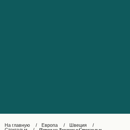
Обслуживание клиентов
Portugal
Catalan
대한민국
Suomi
Slovensko
Nederland
Česká republika
Australia
España
New Zealand
France
日本
Sverige
Ireland
Danmark
中国
Türkiye
العربية
UK
Österreich (DE)
Italia
Canada (FR)
На главную
Европа
Швеция
Стокгольм