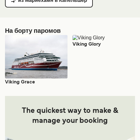
из Мариехамн в Капельшер
На борту паромов
Viking Glory
Viking Grace
The quickest way to make &
manage your booking