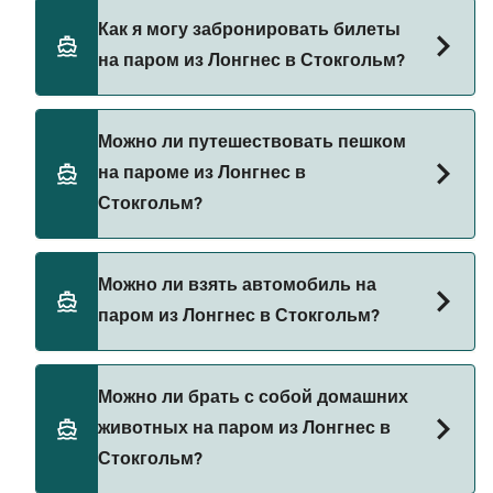
Существует 2 популярных паромных
Как я могу забронировать билеты
операторов на маршруте Лонгнес — Стокгольм.
на паром из Лонгнес в Стокгольм?
Это:
Tallink Silja Line
Бронируйте паромы из Лонгнес в Стокгольм
Можно ли путешествовать пешком
Viking Line
через наш поиск сделок и посетите нашу
на пароме из Лонгнес в
страницу предложений, чтобы увидеть
Стокгольм?
последние акции на паромы.
Да, вы можете путешествовать пешком на
Можно ли взять автомобиль на
пароме из Лонгнес в Стокгольм с
паром из Лонгнес в Стокгольм?
Tallink Silja Line
Viking Line
Да, вы можете путешествовать на пароме с
Можно ли брать с собой домашних
автомобилем из Лонгнес в Стокгольм с
животных на паром из Лонгнес в
Tallink Silja Line
Стокгольм?