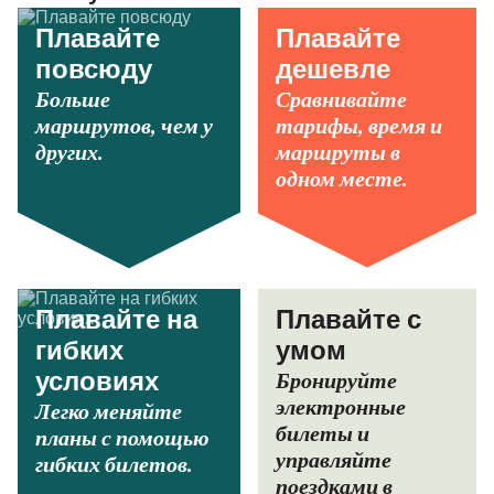
Плавайте
Плавайте
повсюду
дешевле
Больше
Сравнивайте
маршрутов, чем у
тарифы, время и
других.
маршруты в
одном месте.
Плавайте на
Плавайте с
гибких
умом
Бронируйте
условиях
электронные
Легко меняйте
билеты и
планы с помощью
управляйте
гибких билетов.
поездками в