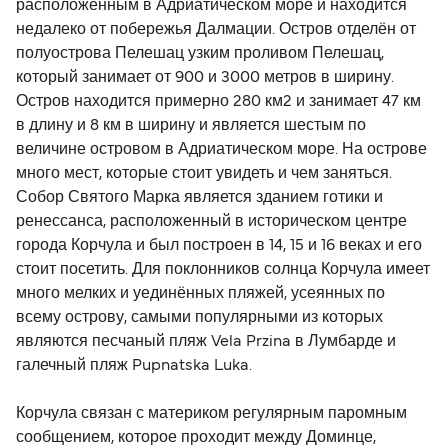
расположенным в Адриатическом море и находится
недалеко от побережья Далмации. Остров отделён от
полуострова Пелешац узким проливом Пелешац,
который занимает от 900 и 3000 метров в ширину.
Остров находится примерно 280 км2 и занимает 47 км
в длину и 8 км в ширину и является шестым по
величине островом в Адриатическом море. На острове
много мест, которые стоит увидеть и чем заняться.
Собор Святого Марка является зданием готики и
ренессанса, расположенный в историческом центре
города Корчула и был построен в 14, 15 и 16 веках и его
стоит посетить. Для поклонников солнца Корчула имеет
много мелких и уединённых пляжей, усеянных по
всему острову, самыми популярными из которых
являются песчаный пляж Vela Przina в Лумбарде и
галечный пляж Pupnatska Luka.
Корчула связан с материком регулярным паромным
сообщением, которое проходит между Доминце,