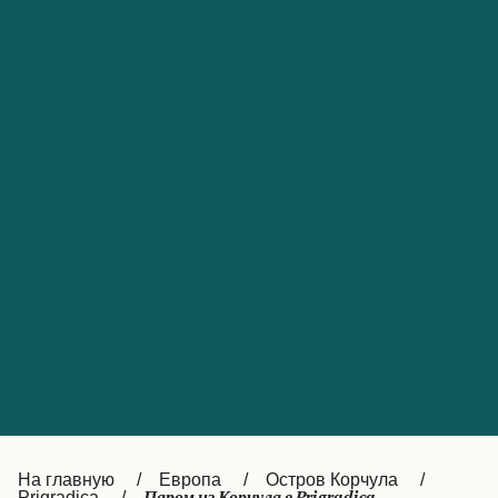
Обслуживание клиентов
Portugal
Catalan
대한민국
Suomi
Slovensko
Nederland
Česká republika
Australia
España
New Zealand
France
日本
Sverige
Ireland
Danmark
中国
Türkiye
العربية
UK
Österreich (DE)
Italia
Canada (FR)
На главную
Европа
Остров Корчула
Prigradica