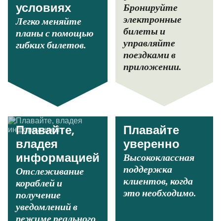
Бронируйте
условиях
электронные
Легко меняйте
билеты и
планы с помощью
управляйте
гибких билетов.
поездками в
приложении.
Плавайте,
Плавайте
владея
уверенно
Высококлассная
информацией
поддержка
Отслеживание
клиентов, когда
кораблей и
это необходимо.
получение
уведомлений в
режиме реального