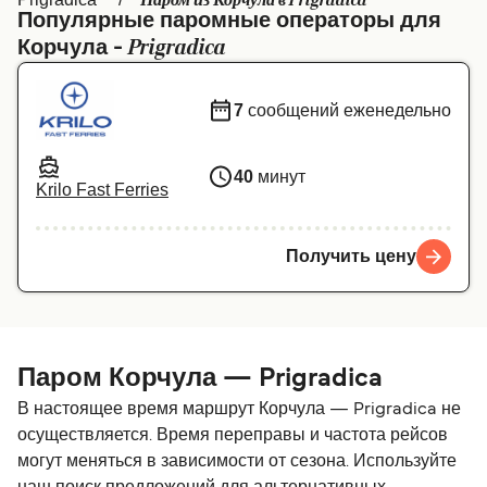
Паром из Корчула в Prigradica
Популярные паромные операторы для
Canada
België (NL)
Prigradica
Корчула -
Ελλάδα
Belgique (FR)
7
сообщений еженедельно
Polska
Deutschland
Schweiz (DE)
Norge
40
минут
Krilo Fast Ferries
Україна
Indonesia
المغرب
Maroc (FR)
Получить цену
Паром Корчула — Prigradica
В настоящее время маршрут Корчула — Prigradica не
осуществляется. Время переправы и частота рейсов
могут меняться в зависимости от сезона. Используйте