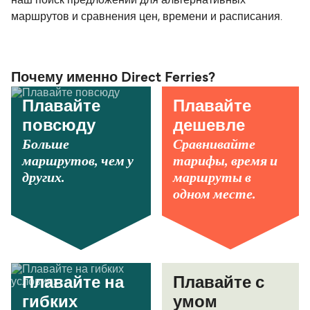
наш поиск предложений для альтернативных
маршрутов и сравнения цен, времени и расписания.
Почему именно Direct Ferries?
Плавайте
Плавайте
повсюду
дешевле
Больше
Сравнивайте
маршрутов, чем у
тарифы, время и
других.
маршруты в
одном месте.
Плавайте на
Плавайте с
гибких
умом