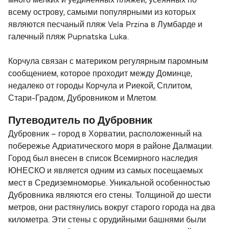
много мелких и уединённых пляжей, усеянных по
всему острову, самыми популярными из которых
являются песчаный пляж Vela Przina в Лумбарде и
галечный пляж Pupnatska Luka.
Корчула связан с материком регулярным паромным
сообщением, которое проходит между Доминце,
недалеко от городы Корчула и Риекой, Сплитом,
Стари-Градом, Дубровником и Млетом.
Путеводитель по Дубровник
Дубровник – город в Хорватии, расположенный на
побережье Адриатического моря в районе Далмации.
Город был внесен в список Всемирного наследия
ЮНЕСКО и является одним из самых посещаемых
мест в Средиземноморье. Уникальной особенностью
Дубровника являются его стены. Толщиной до шести
метров, они растянулись вокруг старого города на два
километра. Эти стены с орудийными башнями были