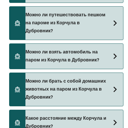
TP Line
Бронируйте паромы из Корчула в Дубровник
Можно ли путешествовать пешком
Krilo Fast Ferries
через наш поиск сделок и посетите нашу
на пароме из Корчула в
страницу предложений, чтобы увидеть
Krilo Shipping Company
Дубровник?
последние акции на паромы.
Да, вы можете путешествовать пешком на
Можно ли взять автомобиль на
пароме из Корчула в Дубровник с
паром из Корчула в Дубровник?
TP Line
Krilo Fast Ferries
В настоящее время автомобили не разрешены
Можно ли брать с собой домашних
на паромах из Корчула в Дубровник.
Krilo Shipping Company
животных на паром из Корчула в
Дубровник?
В настоящее время домашних животных нельзя
Какое расстояние между Корчула и
брать на паромы между Корчула и Дубровник.
Дубровник?