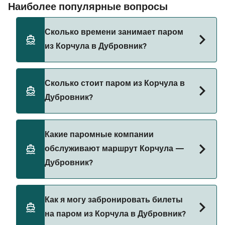
Наиболее популярные вопросы
Сколько времени занимает паром
из Корчула в Дубровник?
Время переправы на пароме из Корчула в
Сколько стоит паром из Корчула в
Дубровник составляет примерно 2 ч.
Дубровник?
Длительность рейса может меняться в
зависимости от сезона и оператора, поэтому
рекомендуется проверить актуальную
Стоимость парома из Корчула в Дубровник
Какие паромные компании
информацию через наш Поиск Сделок.
может меняться в зависимости от сезона.
обслуживают маршрут Корчула —
Средняя цена парома из Корчула в Дубровник
Дубровник?
составляет 63₽. Цена указана без учета сборов
за бронирование.
Существует 3 популярных паромных
Как я могу забронировать билеты
операторов на маршруте Корчула — Дубровник.
на паром из Корчула в Дубровник?
Это: