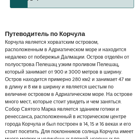
Расстояние от Корчула до Дубровник составляет
60 морских миль.
Путеводитель по Корчула
Корчула является хорватским островом,
расположенным в Адриатическом море и находится
недалеко от побережья Далмации. Остров отделён от
полуострова Пелешац узким проливом Пелешац,
который занимает от 900 и 3000 метров в ширину.
Остров находится примерно 280 км2 и занимает 47 км
в длину и 8 км в ширину и является шестым по
величине островом в Адриатическом море. На острове
много мест, которые стоит увидеть и чем заняться.
Собор Святого Марка является зданием готики и
ренессанса, расположенный в историческом центре
города Корчула и был построен в 14, 15 и 16 веках и его
стоит посетить. Для поклонников солнца Корчула имеет