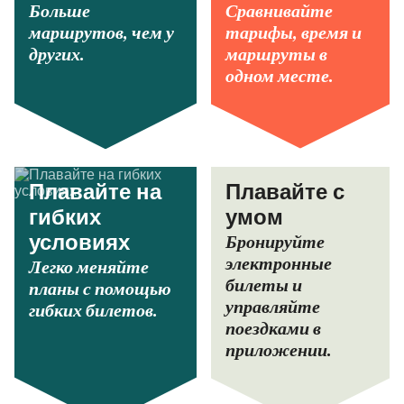
Больше
Сравнивайте
маршрутов, чем у
тарифы, время и
других.
маршруты в
одном месте.
Плавайте на
Плавайте с
гибких
умом
Бронируйте
условиях
электронные
Легко меняйте
билеты и
планы с помощью
управляйте
гибких билетов.
поездками в
приложении.