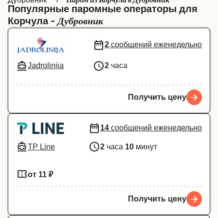
Паром из Корчула в Дубровник
Популярные паромные операторы для
Canada
België (NL)
Дубровник
Корчула -
Ελλάδα
Belgique (FR)
2
сообщений еженедельно
Polska
Deutschland
Jadrolinija
2
часа
Schweiz (DE)
Norge
Україна
Indonesia
Получить цену
المغرب
Maroc (FR)
14
сообщений еженедельно
TP Line
2
часа
10
минут
от 11 ₽
Получить цену