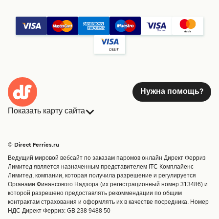
Нужна помощь?
Показать карту сайта
Паромы
Бронирования
Страны
Размещение
© Direct Ferries.ru
Обслуживание клиентов
Паромы
Ведущий мировой вебсайт по заказам паромов онлайн Директ Ферриз
Операторы
Грузоперевозки
Лимитед является назначенным представителем ITC Комплайенс
Лимитед, компании, которая получила разрешение и регулируется
Маршруты и порты
Органами Финансового Надзора (их регистрационный номер 313486) и
Special Offers
которой разрешено предоставлять рекоммендации по общим
Предлагает
контрактам страхования и оформлять их в качестве посредника. Номер
НДС Директ Ферриз: GB 238 9488 50
Паромные билеты