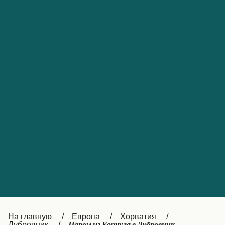
Обслуживание клиентов
Portugal
Catalan
대한민국
Suomi
Slovensko
Nederland
Česká republika
Australia
España
New Zealand
France
日本
Sverige
Ireland
Danmark
中国
Türkiye
العربية
UK
Österreich (DE)
Italia
Canada (FR)
На главную
Европа
Хорватия
Дубровник