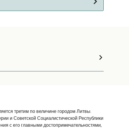
на паромы с:
загрузки :-)
вляется третим по величине городом Литвы.
ерии и Советской Социалистической Республики
ения с его главными достопримечательностями,