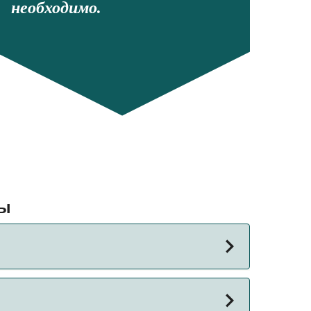
необходимо.
сы
ь рейса может меняться в зависимости от
лок.