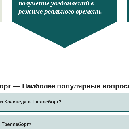
получение уведомлений в
режиме реального времени.
борг — Наиболее популярные вопро
з Клайпеда в Треллеборг?
Треллеборг составляет примерно 19 ч 30 мин. Длительност
в Треллеборг?
ся проверить актуальную информацию через наш Поиск Сде