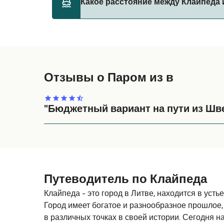
Какое расстояние между Клайпеда 
правилами перевозки животных у оператор
TT-Line
Расстояние от Клайпеда до Треллеборг сос
Отзывы о Паром из в
"Бюджетный вариант на пути из Шв
В принципе все хорошо. В трюме при загрузке м
Путеводитель по Клайпеда
Клайпеда - это город в Литве, находится в усть
Город имеет богатое и разнообразное прошлое
в различных точках в своей истории. Сегодня 