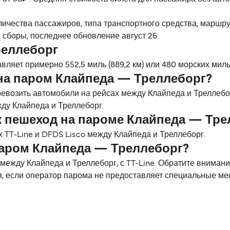
личества пассажиров, типа транспортного средства, маршр
 сборы, последнее обновление август 26.
реллеборг
ляет примерно 552,5 миль (889,2 км) или 480 морских миль
на паром Клайпеда — Треллеборг?
ревозить автомобили на рейсах между Клайпеда и Треллебо
ду Клайпеда и Треллеборг.
к пешеход на пароме Клайпеда — Тре
 TT-Line и DFDS Lisco между Клайпеда и Треллеборг.
паром Клайпеда — Треллеборг?
жду Клайпеда и Треллеборг, с TT-Line. Обратите внимани
я, если оператор парома не предоставляет специальные ме