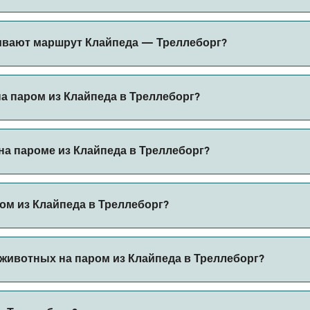
г может меняться в зависимости от сезона. Средняя цена 
ивают маршрут Клайпеда — Треллеборг?
онирование.
торов на маршруте Клайпеда — Треллеборг. Это:
на паром из Клайпеда в Треллеборг?
рг через наш поиск сделок и посетите нашу страницу пред
а пароме из Клайпеда в Треллеборг?
ароме из Клайпеда в Треллеборг с
ом из Клайпеда в Треллеборг?
 автомобилем из Клайпеда в Треллеборг с
животных на паром из Клайпеда в Треллеборг?
 борт парома. Возможно, вам понадобится паспорт для пит