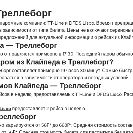
Треллеборг
аромные компании: TT-Line и DFDS Lisco. Время переправы
 в зависимости от типа билета. Цены не включают сервисны
 предложений для актуальной информации о рейсах из Клайп
а — Треллеборг
 отправляется примерно в 17:30. Последний паром обычно 
ром из Клайпеда в Треллеборг?
борг составляет примерно 19 часов 30 минут. Самые быстр
роваться в зависимости от оператора и погодных условий.
мов Клайпеда — Треллеборг
йсов в неделю, предоставляемых TT-Line и DFDS Lisco. Рас
Lisco
предоставляет 2 рейса в неделю.
реллеборг
но варьируются от 56₽* до 668₽*. Средняя стоимость сост
 от 56₽*. Средняя стоимость билета для пассажира без авт