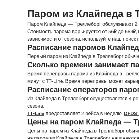
Паром из Клайпеда в 
Паром Клайпеда — Треллеборг обслуживают 2 п
Стоимость парома варьируется от 56₽ до 668₽,
зависимости от сезона, используйте наш поиск
Расписание паромов Клайпед
Первый паром из Клайпеда в Треллеборг обычно
Сколько времени занимает па
Время переправы парома из Клайпеда в Трелле
минут с TT-Line. Время переправы может варьи
Расписание операторов паро
Из Клайпеда в Треллеборг осуществляется 4 ре
сезона.
TT-Line
предоставляет 2 рейса в неделю.
DFDS 
Цены на паром Клайпеда — Т
Цены на паром из Клайпеда в Треллеборг обыч
на паром из Клайпеда в Треллеборг начинаются