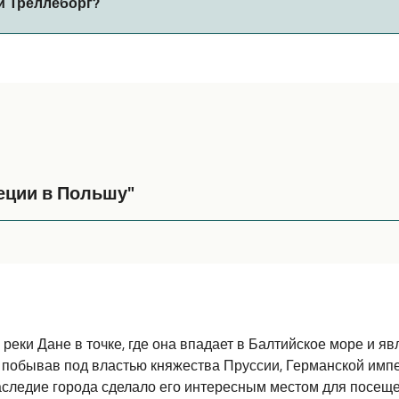
и Треллеборг?
ов парома. В настоящее время вы можете брать животных 
тавляет 480 морских миль.
еции в Польшу"
асса комаров, приходится эвакуироваться быстро, чтобы не 
е реки Дане в точке, где она впадает в Балтийское море и я
, побывав под властью княжества Пруссии, Германской имп
наследие города сделало его интересным местом для посещ