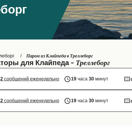
еборг
Паром из Клайпеда в Треллеборг
леборг
Треллеборг
торы для Клайпеда -
2
сообщений еженедельно
19
часа
30
минут
2
сообщений еженедельно
19
часа
30
минут