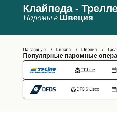
Клайпеда - Трелл
Паромы в
Швеция
На главную
Европа
Швеция
Трел
Популярные паромные опера
TT-Line
DFDS Lisco