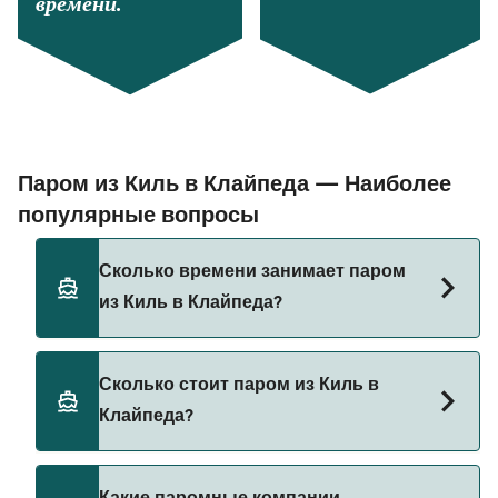
времени.
Паром из Киль в Клайпеда — Наиболее
популярные вопросы
Сколько времени занимает паром
из Киль в Клайпеда?
Время переправы на пароме из Киль в
Сколько стоит паром из Киль в
Клайпеда составляет примерно 20 ч 30 мин.
Клайпеда?
Длительность рейса может меняться в
зависимости от сезона и оператора, поэтому
рекомендуется проверить актуальную
Стоимость парома из Киль в Клайпеда может