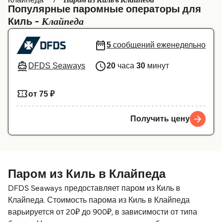
Паром из Киль в Клайпеда
Популярные паромные операторы для
Canada
België (NL)
Клайпеда
Киль -
Ελλάδα
Belgique (FR)
5
сообщений еженедельно
Polska
Deutschland
DFDS Seaways
20
часа
30
минут
Schweiz (DE)
Norge
Україна
Indonesia
от 75 ₽
المغرب
Maroc (FR)
Получить цену
Паром из Киль в Клайпеда
DFDS Seaways предоставляет паром из Киль в
Клайпеда. Стоимость парома из Киль в Клайпеда
варьируется от 20₽ до 900₽, в зависимости от типа