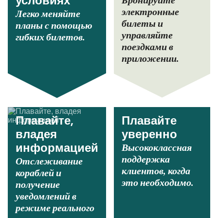
Бронируйте
условиях
электронные
Легко меняйте
билеты и
планы с помощью
управляйте
гибких билетов.
поездками в
приложении.
Плавайте,
Плавайте
владея
уверенно
Высококлассная
информацией
поддержка
Отслеживание
клиентов, когда
кораблей и
это необходимо.
получение
уведомлений в
режиме реального