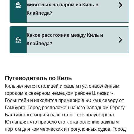
автомобилем из Киль в Клайпеда с
животных на паром из Киль в
DFDS Seaways
Клайпеда?
Да, домашних животных разрешено брать на
Какое расстояние между Киль и
борт парома. Возможно, вам понадобится
Клайпеда?
паспорт для питомца. Пожалуйста, ознакомьтесь
с правилами перевозки животных у операторов
парома. В настоящее время вы можете брать
Расстояние от Киль до Клайпеда составляет 665
животных на паромы с:
морских миль.
Путеводитель по Киль
DFDS Seaways
Киль является столицей и самым густонаселённым
городом в северном немецком районе Шлезвиг-
Гольштейн и находится примерно в 90 км к северу от
Гамбурга. Город расположен на юго-западном берегу
Балтийского моря и на юго-востоке полуострова
Ютландия, что привело его к становлению важным
портом для коммерческих и прогулочных судов. Город