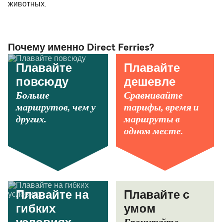
животных.
Почему именно Direct Ferries?
Плавайте
Плавайте
повсюду
дешевле
Больше
Сравнивайте
маршрутов, чем у
тарифы, время и
других.
маршруты в
одном месте.
Плавайте на
Плавайте с
гибких
умом