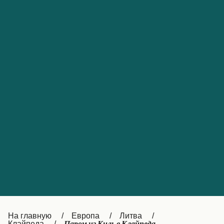
Обслуживание клиентов
Portugal
Catalan
대한민국
Suomi
Slovensko
Nederland
Česká republika
Australia
España
New Zealand
France
日本
Sverige
Ireland
Danmark
中国
Türkiye
العربية
UK
Österreich (DE)
Italia
Canada (FR)
На главную
Европа
Литва
Клайпеда