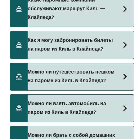
Какие паромные компании
информацию через наш Поиск Сделок.
меняться в зависимости от сезона. Средняя
обслуживают маршрут Киль —
цена парома из Киль в Клайпеда составляет
Клайпеда?
471₽. Цена указана без учета сборов за
бронирование.
DFDS Seaways предоставляет паромы из Киль в
Как я могу забронировать билеты
Клайпеда.
на паром из Киль в Клайпеда?
Бронируйте паромы из Киль в Клайпеда через
Можно ли путешествовать пешком
наш поиск сделок и посетите нашу страницу
на пароме из Киль в Клайпеда?
предложений, чтобы увидеть последние акции
на паромы.
Да, вы можете путешествовать пешком на
Можно ли взять автомобиль на
пароме из Киль в Клайпеда с
паром из Киль в Клайпеда?
DFDS Seaways
Да, вы можете путешествовать на пароме с
Можно ли брать с собой домашних