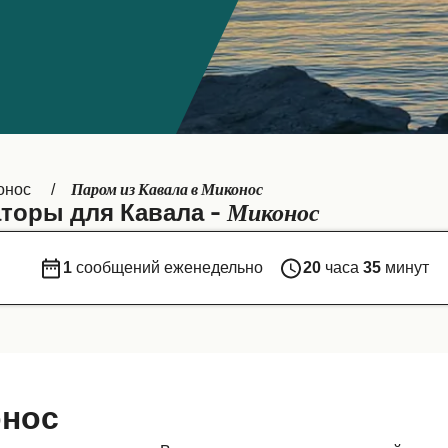
Паром из Кавала в Миконос
онос
Миконос
торы для Кавала -
1
сообщений еженедельно
20
часа
35
минут
онос