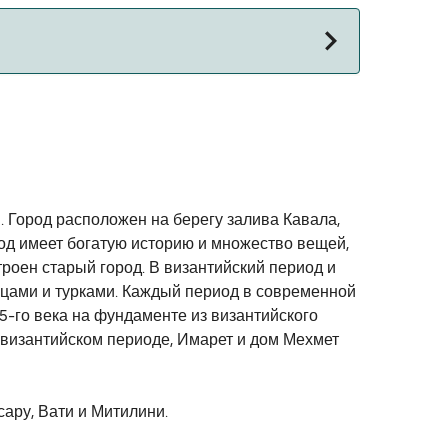
лок для альтернативных маршрутов.
. Город расположен на берегу залива Кавала,
ород имеет богатую историю и множество вещей,
троен старый город. В византийский период и
цами и турками. Каждый период в современной
15-го века на фундаменте из византийского
 византийском периоде, Имарет и дом Мехмет
ару, Вати и Митилини.