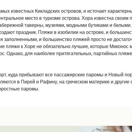
мых известных Кикладских островов, и источает характерны
центральное место в туризме острова. Хора известна своим
 набережной таверны, музеями, модными бутиками и белыми
оздают праздник. Пляжи в изобилии на острове, и большинст
тся заполненными, и большинство пляжей просто не достато
е пляжи к Хоре не обязательно лучшие, которые Миконос м
с. Однако, для наиболее притягательных, партийных пляжей
порт, куда прибывают все пассажирские паромы и Новый пор
яются в Пирей и Рафину, на греческом материке и другие 
коростные паромы.