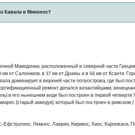
з Кавала в Миконос?
живается. Пожалуйста, воспользуйтесь нашим Поиском Сде
сточной Македонии, расположенный в северной части Греции
 км от Салоников, в 37 км от Драмы и в 56 км от Ксанти. Г
вала доминирует в верхней части полуострова, где был пос
фортификационный ремонт делался византийцами, венециан
ель) в его нынешнем виде был построен в первой четверти 
марес (старый акведук), который был построен в римском /
Ефстратиос, Лемнос, Лаврио, Кирикос, Хиос, Карловаси, Пс