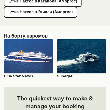
из Наксос в Катапола (Аморгос)
из Наксос в Эгиали (Аморгос)
На борту паромов
Blue Star Naxos
Superjet
The quickest way to make &
manage your booking