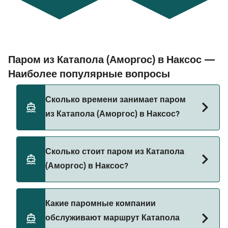
Паром из Катапола (Аморгос) в Наксос —
Наиболее популярные вопросы
Сколько времени занимает паром
из Катапола (Аморгос) в Наксос?
Время переправы на пароме из Катапола
Сколько стоит паром из Катапола
(Аморгос) в Наксос составляет примерно 3 ч 10
(Аморгос) в Наксос?
мин. Длительность рейса может меняться в
зависимости от сезона и оператора, поэтому
рекомендуется проверить актуальную
Стоимость парома из Катапола (Аморгос) в
Какие паромные компании
информацию через наш Поиск Сделок.
Наксос может меняться в зависимости от
обслуживают маршрут Катапола
сезона. Средняя цена парома из Катапола