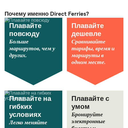
Почему именно Direct Ferries?
Плавайте
Плавайте
повсюду
дешевле
Больше
Сравнивайте
маршрутов, чем у
тарифы, время и
других.
маршруты в
одном месте.
Плавайте на
Плавайте с
гибких
умом
Бронируйте
условиях
электронные
Легко меняйте