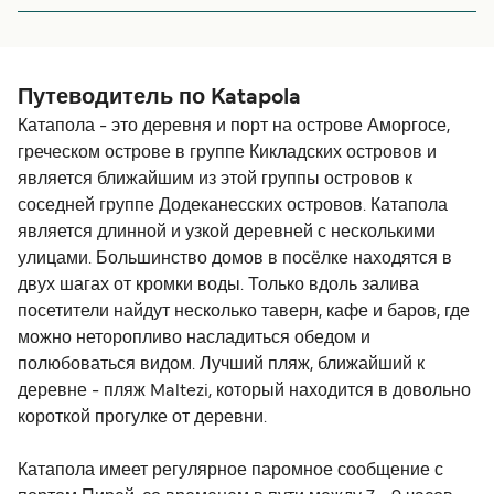
наблюдать за пейзажами, то путешествуйте с Blue Star.
Очередное перемещение на пароме Блю Стар с
Жалоб нет. Приятно, удобно и вовремя.
островов Киклад оставило двоякое впечатление.
Паромы большие,комфортные,качки не
чувствуется,просторные салоны с самолетными
Путеводитель по Katapola
креслами,различные кафе,бизнес-класс и т.д.
Катапола - это деревня и порт на острове Аморгосе,
Приобретя билеты эконом-класса приготовьтесь
греческом острове в группе Кикладских островов и
столкнуться с европейским "скотством".Эконом места
является ближайшим из этой группы островов к
расположены на открытых верхних палубах.Так
соседней группе Додеканесских островов. Катапола
называемые "культурные европейцы" не постесняются
является длинной и узкой деревней с несколькими
расположиться с ногами вдвоем на местах со столами
улицами. Большинство домов в посёлке находятся в
для восьми человек.Разложить свои вещи на
двух шагах от кромки воды. Только вдоль залива
нескольких стульях вокруг себя, что бы рядом ни кто не
посетители найдут несколько таверн, кафе и баров, где
сел.Задрать ноги на ограждение палубы.Всю дорогу
можно неторопливо насладиться обедом и
ржать во все горло и бесконечно курить не обращая
полюбоваться видом. Лучший пляж, ближайший к
внимания ни на детей ни на недовольства не курящих
деревне - пляж Maltezi, который находится в довольно
пассажиров.На замечания огрызаются.Все-таки "один
короткой прогулке от деревни.
билет - одно место".Вот она европейская
"толерантность".Конечно-же не все европейские
Катапола имеет регулярное паромное сообщение с
пассажиры такие-большая часть приличные люди