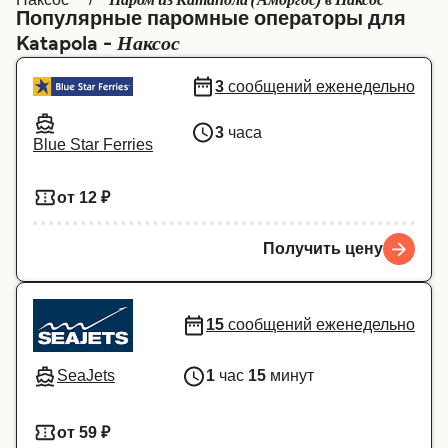
Паром из Катапола (Аморгос) в Наксос
Популярные паромные операторы для
Canada
België (NL)
Наксос
Katapola -
Ελλάδα
Belgique (FR)
3
сообщений еженедельно
Polska
Deutschland
3
часа
Schweiz (DE)
Norge
Blue Star Ferries
Україна
Indonesia
от 12 ₽
المغرب
Maroc (FR)
Получить цену
15
сообщений еженедельно
SeaJets
1
час
15
минут
от 59 ₽