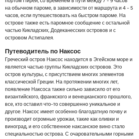
портом Пирей, со временем в пути между 7 - 9 часов
наслаждающиеся прекрасными видами Эгейского
на обычном пароме, в зависимости от маршрута и 4 - 5
моря и островами.Приятного Вам путешествия
часов, если путешествовать на быстром пароме. На
острове также есть паромное сообщение с остальной
частью Кикладских, Додеканесских островов и с
островом Астипалея.
Путеводитель по Наксос
Греческий остров Наксос находится в Эгейском море и
является частью группы Кикладских островов. Это
остров культуры, с присутствием многих элементов
классической Греции. На протяжении многих лет,
появление Наксоса также сильно зависило от его
византийского, франкского и венецианского прошлого,
все, кто оставил что-то совершенно уникальное и
другое. Наксос имеет особенно благодатную почву и
производит огромные урожаи, такие как оливки и
виноград, и его собственное наксанское вино стало
специальностью острова. С очаровательными горными