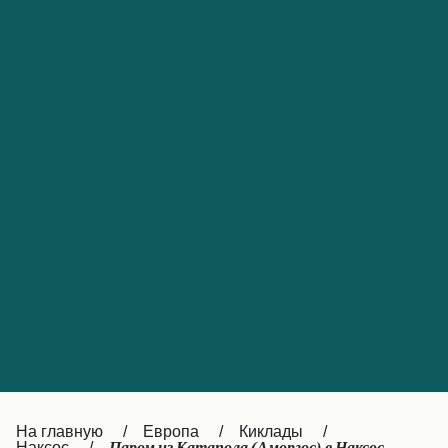
Обслуживание клиентов
Portugal
Catalan
대한민국
Suomi
Slovensko
Nederland
Česká republika
Australia
España
New Zealand
France
日本
Sverige
Ireland
Danmark
中国
Türkiye
العربية
UK
Österreich (DE)
Italia
Canada (FR)
На главную
Европа
Киклады
Наксос