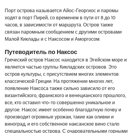
пассажиры такие-большая часть приличные люди
Порт острова называется Айос-Георгиос и паромы
наслаждающиеся прекрасными видами Эгейского
ходят в порт Пирей, со временем в пути от 8 до 10
моря и островами.Приятного Вам путешествия
часов, в зависимости от маршрута. Остров также
связан паромным сообщением с другими островами
Малой Киклады и с Наксосом и Аморгосом.
Путеводитель по Наксос
Греческий остров Наксос находится в Эгейском море и
является частью группы Кикладских островов. Это
остров культуры, с присутствием многих элементов
классической Греции. На протяжении многих лет,
появление Наксоса также сильно зависило от его
византийского, франкского и венецианского прошлого,
все, кто оставил что-то совершенно уникальное и
другое. Наксос имеет особенно благодатную почву и
производит огромные урожаи, такие как оливки и
виноград, и его собственное наксанское вино стало
специальностью острова. С очаровательными горными