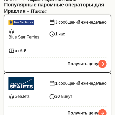
Паром из Ираклия в Наксос
Популярные паромные операторы для
Canada
België (NL)
Наксос
Ираклия -
Ελλάδα
Belgique (FR)
3
сообщений еженедельно
Polska
Deutschland
1
час
Schweiz (DE)
Norge
Blue Star Ferries
Україна
Indonesia
от 6 ₽
المغرب
Maroc (FR)
Получить цену
1
сообщений еженедельно
SeaJets
30
минут
Получить цену