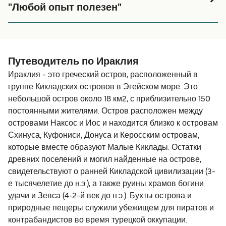
"Любой опыт полезен"
Очередное перемещение на пароме Блю Стар с
островов Киклад оставило двоякое впечатление.
Паромы большие,комфортные,качки не
чувствуется,просторные салоны с самолетными
Путеводитель по Ираклия
креслами,различные кафе,бизнес-класс и т.д.
Ираклия - это греческий остров, расположенный в
Приобретя билеты эконом-класса приготовьтесь
группе Кикладских островов в Эгейском море. Это
столкнуться с европейским "скотством".Эконом места
небольшой остров около 18 км2, с приблизительно 150
расположены на открытых верхних палубах.Так
постоянными жителями. Остров расположен между
называемые "культурные европейцы" не постесняются
островами Наксос и Иос и находится близко к островам
расположиться с ногами вдвоем на местах со столами
Схинуса, Куфониси, Донуса и Керосским островам,
для восьми человек.Разложить свои вещи на
которые вместе образуют Малые Киклады. Остатки
нескольких стульях вокруг себя, что бы рядом ни кто не
древних поселений и могил найденные на острове,
сел.Задрать ноги на ограждение палубы.Всю дорогу
свидетельствуют о ранней Кикладской цивилизации (3-
ржать во все горло и бесконечно курить не обращая
е тысячелетие до н.э.), а также руины храмов богини
внимания ни на детей ни на недовольства не курящих
удачи и Зевса (4-2-й век до н.э.). Бухты острова и
пассажиров.На замечания огрызаются.Все-таки "один
природные пещеры служили убежищем для пиратов и
билет - одно место".Вот она европейская
контрабандистов во время турецкой оккупации.
"толерантность".Конечно-же не все европейские