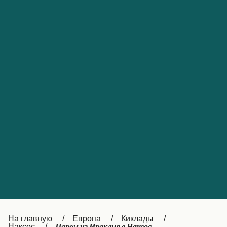
Обслуживание клиентов
Portugal
Catalan
대한민국
Suomi
Slovensko
Nederland
Česká republika
Australia
España
New Zealand
France
日本
Sverige
Ireland
Danmark
中国
Türkiye
العربية
UK
Österreich (DE)
Italia
Canada (FR)
На главную
Европа
Киклады
Наксос