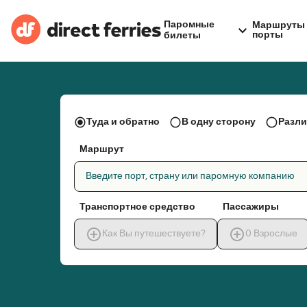
Паромные
Маршруты 
порты
билеты
Туда и обратно
В одну сторону
Разли
Маршрут
Введите порт, страну или паромную компанию
Транспортное средство
Пассажиры
Как Вы путешествуете?
0
Взрослые