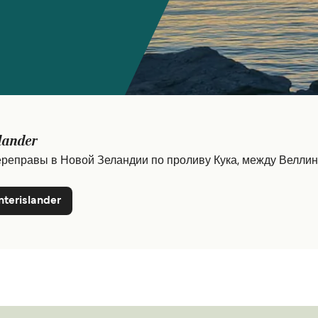
slander
переправы в Новой Зеландии по проливу Кука, между Велли
nterislander