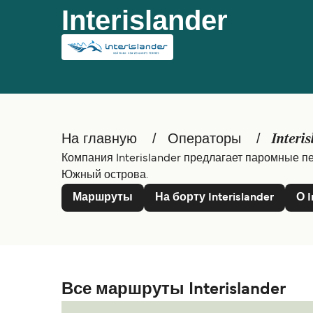
Interislander
На главную
Операторы
Interi
Компания Interislander предлагает паромные 
Южный острова.
Маршруты
На борту Interislander
О I
Все маршруты Interislander