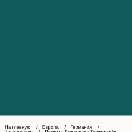
Обслуживание клиентов
Portugal
Catalan
대한민국
Suomi
Slovensko
Nederland
Česká republika
Australia
España
New Zealand
France
日本
Sverige
Ireland
Danmark
中国
Türkiye
العربية
UK
Österreich (DE)
Italia
Canada (FR)
На главную
Европа
Германия
Травемюнде