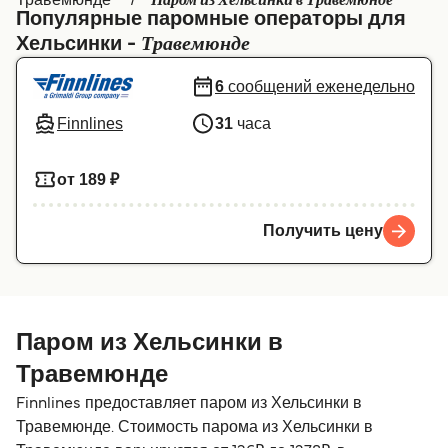
Паром из Хельсинки в Травемюнде
Популярные паромные операторы для
Canada
België (NL)
Травемюнде
Хельсинки -
Ελλάδα
Belgique (FR)
6
сообщений еженедельно
Polska
Deutschland
Finnlines
31
часа
Schweiz (DE)
Norge
от 189 ₽
Україна
Indonesia
المغرب
Maroc (FR)
Получить цену
Паром из Хельсинки в
Травемюнде
Finnlines предоставляет паром из Хельсинки в
Травемюнде. Стоимость парома из Хельсинки в