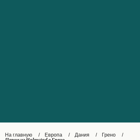
Обслуживание клиентов
Portugal
Catalan
대한민국
Suomi
Slovensko
Nederland
Česká republika
Australia
España
New Zealand
France
日本
Sverige
Ireland
Danmark
中国
Türkiye
العربية
UK
Österreich (DE)
Italia
Canada (FR)
На главную
Европа
Дания
Грено