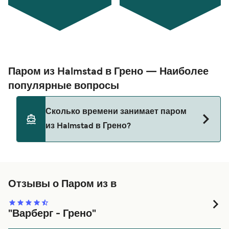
Паром из Halmstad в Грено — Наиболее
популярные вопросы
Сколько времени занимает паром
из Halmstad в Грено?
Этот маршрут в настоящее время не
обслуживается. Пожалуйста, воспользуйтесь
нашим Поиском Сделок для альтернативных
Отзывы о Паром из в
маршрутов.
"Варберг - Грено"
Отличное путешествие.