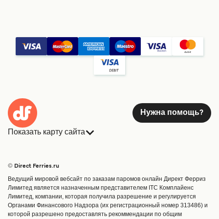
Нужна помощь?
Показать карту сайта
Паромы
Бронирования
Страны
Размещение
© Direct Ferries.ru
Обслуживание клиентов
Паромы
Ведущий мировой вебсайт по заказам паромов онлайн Директ Ферриз
Операторы
Грузоперевозки
Лимитед является назначенным представителем ITC Комплайенс
Лимитед, компании, которая получила разрешение и регулируется
Маршруты и порты
Органами Финансового Надзора (их регистрационный номер 313486) и
Special Offers
которой разрешено предоставлять рекоммендации по общим