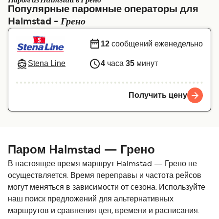
Паром из Halmstad в Грено
Популярные паромные операторы для
Canada
België (NL)
Грено
Halmstad -
Ελλάδα
Belgique (FR)
12
сообщений еженедельно
Polska
Deutschland
Stena Line
4
часа
35
минут
Schweiz (DE)
Norge
Україна
Indonesia
Получить цену
المغرب
Maroc (FR)
Паром Halmstad — Грено
В настоящее время маршрут Halmstad — Грено не
осуществляется. Время переправы и частота рейсов
могут меняться в зависимости от сезона. Используйте
наш поиск предложений для альтернативных
маршрутов и сравнения цен, времени и расписания.