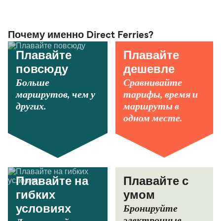
Почему именно Direct Ferries?
Плавайте
Плавайте
повсюду
дешевле
Больше
Сравнивайте
маршрутов, чем у
тарифы, время и
других.
маршруты в
одном месте.
Плавайте на
Плавайте с
гибких
умом
Бронируйте
условиях
электронные