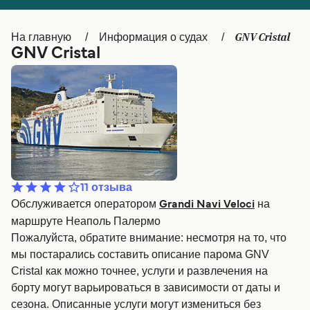
Canada
België (NL)
GNV Cristal
На главную
Информация о судах
Ελλάδα
Belgique (FR)
GNV Cristal
Polska
Deutschland
Schweiz (DE)
Norge
Україна
Indonesia
المغرب
Maroc (FR)
11
отзыва
Обслуживается оператором
на
Grandi Navi Veloci
маршруте Неаполь Палермо
Пожалуйста, обратите внимание: несмотря на то, что
мы постарались составить описание парома GNV
Cristal как можно точнее, услуги и развлечения на
борту могут варьироваться в зависимости от даты и
сезона. Описанные услуги могут измениться без