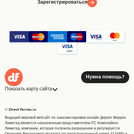
Зарегистрироваться
Нужна помощь?
Показать карту сайта
Паромы
Бронирования
Страны
Размещение
© Direct Ferries.ru
Обслуживание клиентов
Паромы
Ведущий мировой вебсайт по заказам паромов онлайн Директ Ферриз
Операторы
Грузоперевозки
Лимитед является назначенным представителем ITC Комплайенс
Лимитед, компании, которая получила разрешение и регулируется
Маршруты и порты
Органами Финансового Надзора (их регистрационный номер 313486) и