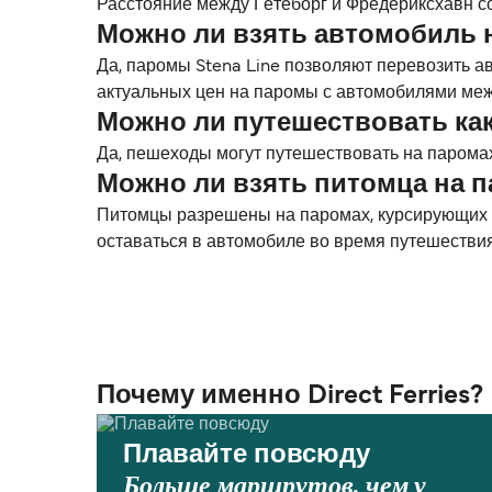
Расстояние между Гётеборг и Фредериксхавн сос
Можно ли взять автомобиль 
Да, паромы Stena Line позволяют перевозить а
актуальных цен на паромы с автомобилями меж
Можно ли путешествовать ка
Да, пешеходы могут путешествовать на паромах
Можно ли взять питомца на 
Питомцы разрешены на паромах, курсирующих ме
оставаться в автомобиле во время путешестви
Почему именно Direct Ferries?
Плавайте повсюду
Больше маршрутов, чем у