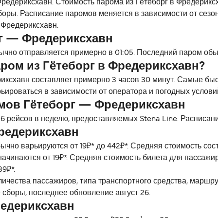
Фредериксхавн. Стоимость парома из Гётеборг в Фредериксх
боры. Расписание паромов меняется в зависимости от сезо
 Фредериксхавн.
г — Фредериксхавн
чно отправляется примерно в 01:05. Последний паром обыч
ром из Гётеборг в Фредериксхавн?
иксхавн составляет примерно 3 часов 30 минут. Самые бы
рьироваться в зависимости от оператора и погодных услови
мов Гётеборг — Фредериксхавн
6 рейсов в неделю, предоставляемых Stena Line. Расписани
редериксхавн
ычно варьируются от 19₽* до 442₽*. Средняя стоимость со
начинаются от 19₽*. Средняя стоимость билета для пассажи
9₽*.
личества пассажиров, типа транспортного средства, маршр
 сборы, последнее обновление август 26.
редериксхавн