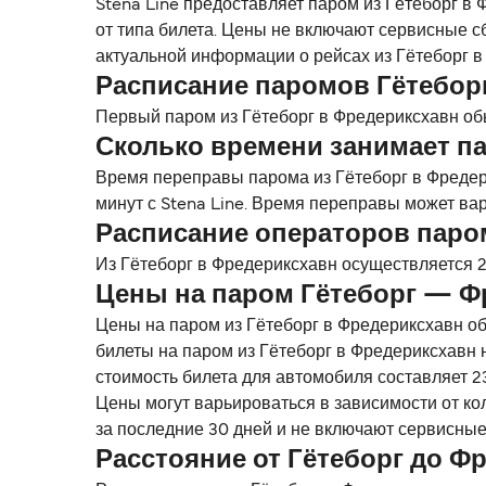
Stena Line предоставляет паром из Гётеборг в 
от типа билета. Цены не включают сервисные с
актуальной информации о рейсах из Гётеборг в
Расписание паромов Гётебор
Первый паром из Гётеборг в Фредериксхавн обы
Сколько времени занимает па
Время переправы парома из Гётеборг в Фредер
минут с Stena Line. Время переправы может ва
Расписание операторов паро
Из Гётеборг в Фредериксхавн осуществляется 2
Цены на паром Гётеборг — Ф
Цены на паром из Гётеборг в Фредериксхавн об
билеты на паром из Гётеборг в Фредериксхавн 
стоимость билета для автомобиля составляет 23
Цены могут варьироваться в зависимости от ко
за последние 30 дней и не включают сервисные
Расстояние от Гётеборг до Ф