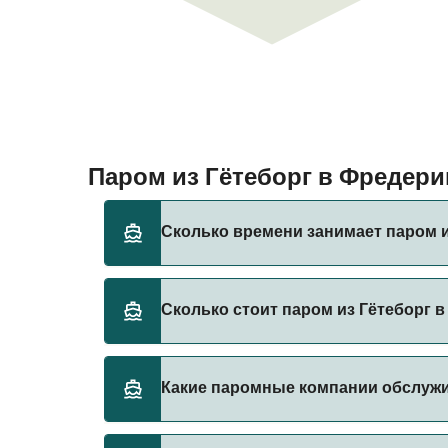
Паром из Гётеборг в Фредер
Сколько времени занимает паром и
Время переправы на пароме из Гётеборг в 
Сколько стоит паром из Гётеборг 
сезона и оператора, поэтому рекомендует
Стоимость парома из Гётеборг в Фредерикс
Какие паромные компании обслуж
составляет 226₽. Цена указана без учета с