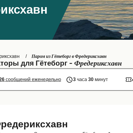
риксхавн
Паром из Гётеборг в Фредериксхавн
риксхавн
Фредериксхавн
торы для Гётеборг -
26
сообщений еженедельно
3
часа
30
минут
Фредериксхавн