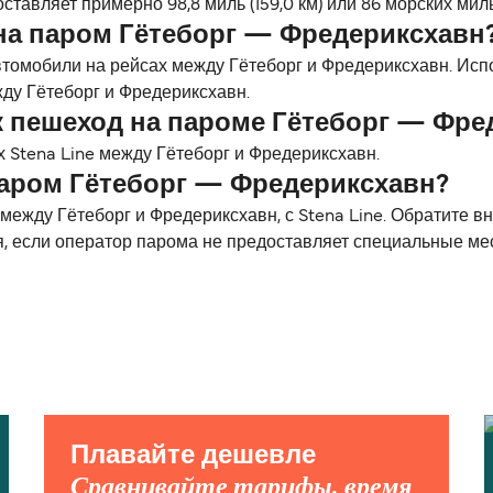
тавляет примерно 98,8 миль (159,0 км) или 86 морских миль
на паром Гётеборг — Фредериксхавн
втомобили на рейсах между Гётеборг и Фредериксхавн. Ис
ду Гётеборг и Фредериксхавн.
к пешеход на пароме Гётеборг — Фре
 Stena Line между Гётеборг и Фредериксхавн.
паром Гётеборг — Фредериксхавн?
жду Гётеборг и Фредериксхавн, с Stena Line. Обратите в
я, если оператор парома не предоставляет специальные ме
Плавайте дешевле
Сравнивайте тарифы, время