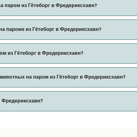
орг в Фредериксхавн.
на паром из Гётеборг в Фредериксхавн?
схавн через наш поиск сделок и посетите нашу страницу п
а пароме из Гётеборг в Фредериксхавн?
ароме из Гётеборг в Фредериксхавн с
ом из Гётеборг в Фредериксхавн?
 автомобилем из Гётеборг в Фредериксхавн с
животных на паром из Гётеборг в Фредериксхавн?
 борт парома. Возможно, вам понадобится паспорт для пит
и Фредериксхавн?
ов парома. В настоящее время вы можете брать животных 
составляет 86 морских миль.