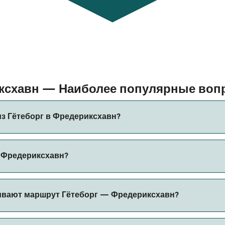
иксхавн — Наиболее популярные во
з Гётеборг в Фредериксхавн?
Фредериксхавн составляет примерно 3 ч 30 мин. Длительно
в Фредериксхавн?
ся проверить актуальную информацию через наш Поиск Сде
хавн может меняться в зависимости от сезона. Средняя це
ивают маршрут Гётеборг — Фредериксхавн?
боров за бронирование.