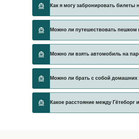
Stena Line предоставляет паромы из Гётеб
Как я могу забронировать билеты 
Бронируйте паромы из Гётеборг в Фредерик
Можно ли путешествовать пешком н
на паромы.
Да, вы можете путешествовать пешком на п
Можно ли взять автомобиль на пар
Stena Line
Да, вы можете путешествовать на пароме с
Можно ли брать с собой домашних 
Stena Line
Да, домашних животных разрешено брать на
Какое расстояние между Гётеборг 
правилами перевозки животных у оператор
Stena Line
Расстояние от Гётеборг до Фредериксхавн 