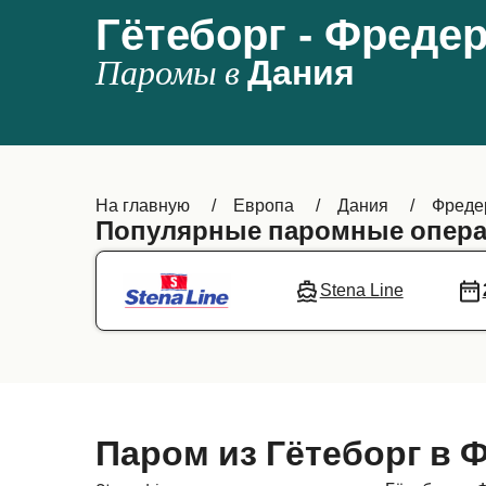
Гётеборг - Фреде
Паромы в
Дания
На главную
Европа
Дания
Фреде
Популярные паромные опера
Stena Line
Паром из Гётеборг в 