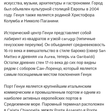
искусства, музыки, архитектуры и гастрономии. Город
путешествовали с Grandi Navi Veloci.
был объявлен культурной столицей Европы в 2004
году. Генуя также является родиной Христофора
Колумба и Никколо Паганини.
Исторический центр Генуи представляет собой
лабиринт из квадратов и узкой caruggi (типичные
генуэзские переулки). Он объединяет средневековость
16-го века и вмешательство в стиле барокко (сквер San
Matteo и древняя via Aurea, теперь via Garibaldi).
Остатки древних стен 17-го века до сих пор видны
рядом с собором Сан-Лоренцо, который является
самым посещаемым местом поклонения Генуи.
Порт Генуи является крупнейшим итальянским
коммерческим и промышленным портом и одним из
наиболее активных европейских портов в
Средиземном море. Паромный терминал расположен
в Calata Chiappella, между Ponte Assereto и Ponte