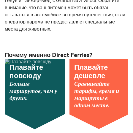
Генуя и Танжер-Мед, с Grandi Navi Veloci. Обратите
внимание, что ваш питомец может быть обязан
оставаться в автомобиле во время путешествия, если
оператор парома не предоставляет специальные
места для животных.
Почему именно Direct Ferries?
Плавайте
Плавайте
повсюду
дешевле
Больше
Сравнивайте
маршрутов, чем у
тарифы, время и
других.
маршруты в
одном месте.