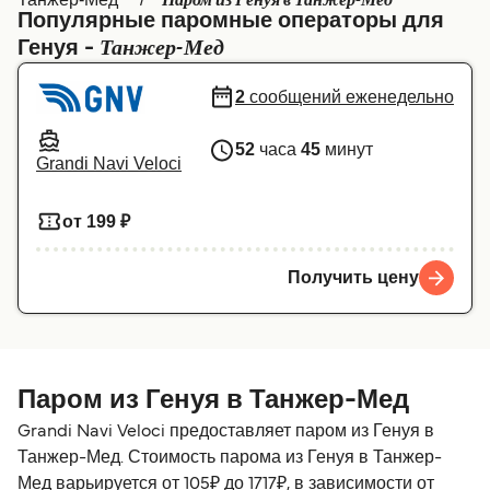
Паром из Генуя в Танжер-Мед
Популярные паромные операторы для
Canada
België (NL)
Танжер-Мед
Генуя -
Ελλάδα
Belgique (FR)
2
сообщений еженедельно
Polska
Deutschland
52
часа
45
минут
Schweiz (DE)
Norge
Grandi Navi Veloci
Україна
Indonesia
от 199 ₽
المغرب
Maroc (FR)
Получить цену
Паром из Генуя в Танжер-Мед
Grandi Navi Veloci предоставляет паром из Генуя в
Танжер-Мед. Стоимость парома из Генуя в Танжер-
Мед варьируется от 105₽ до 1717₽, в зависимости от