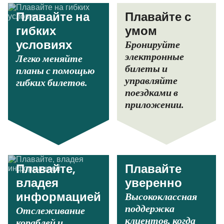
Плавайте на
Плавайте с
гибких
умом
Бронируйте
условиях
электронные
Легко меняйте
билеты и
планы с помощью
управляйте
гибких билетов.
поездками в
приложении.
Плавайте,
Плавайте
владея
уверенно
Высококлассная
информацией
поддержка
Отслеживание
клиентов, когда
кораблей и