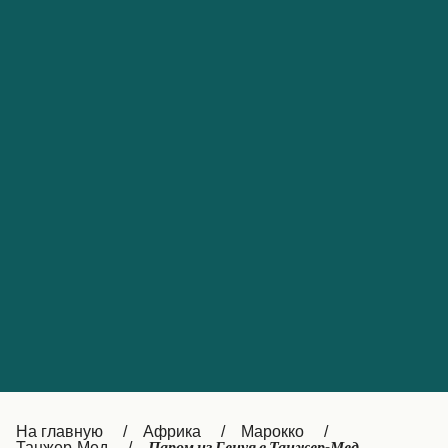
Обслуживание клиентов
Portugal
Catalan
대한민국
Suomi
Slovensko
Nederland
Česká republika
Australia
España
New Zealand
France
日本
Sverige
Ireland
Danmark
中国
Türkiye
العربية
UK
Österreich (DE)
Italia
Canada (FR)
На главную
Африка
Марокко
Танжер-Мед