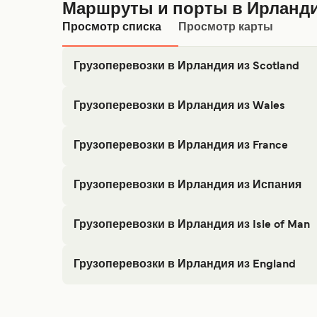
Маршруты и порты в Ирланд
Просмотр списка
Просмотр карты
Грузоперевозки в Ирландия из Scotland
Грузовой паром Кэйрнрайан Ларн
Грузоперевозки в Ирландия из Wales
Грузовой паром Пемброк Рослэр Евр
Грузоперевозки в Ирландия из France
P&O Irish Sea
Грузовой паром Кэйрнрайан Белфаст
Грузовой паром Шербур Дублин
Грузоперевозки в Ирландия из Испания
Irish Ferries
Грузовой паром Холихед Дублин
Грузовой паром Бильбао Рослэр Евр
Грузоперевозки в Ирландия из Isle of Man
Stena Line
Irish Ferries
Грузовой паром Шербур Рослэр Евро
Грузовой паром Дуглас Дублин
Грузоперевозки в Ирландия из England
Irish Ferries
Brittany Ferries
Грузовой паром Фишгард Рослэр Евр
Грузовой паром Ливерпуль Биркенхе
Stena Line
Steam Packet