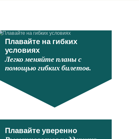
Получить цену
Получить цену
Получить цену
Плавайте на гибких
Получить цену
условиях
Легко меняйте планы с
помощью гибких билетов.
Плавайте уверенно