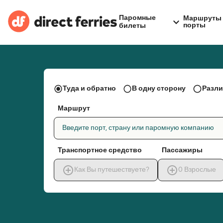
Паромные
Маршруты 
порты
билеты
Туда и обратно
В одну сторону
Разли
Маршрут
Введите порт, страну или паромную компанию
Транспортное средство
Пассажиры
Как Вы путешествуете?
0
Взрослые