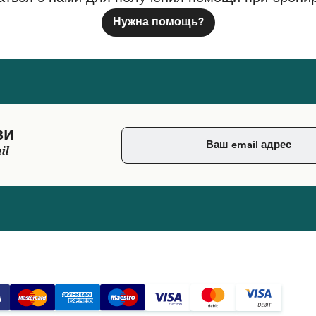
Нужна помощь?
зи
il