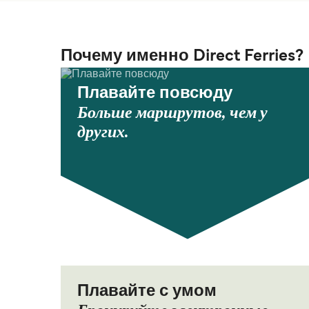
Грузовой паром Дуглас Белфаст
Stena Line
Stena Line
Почему именно Direct Ferries?
Грузовой паром Холихед Дублин
Steam Packet
Плавайте повсюду
Stena Line
Больше маршрутов, чем у
других.
Плавайте с умом