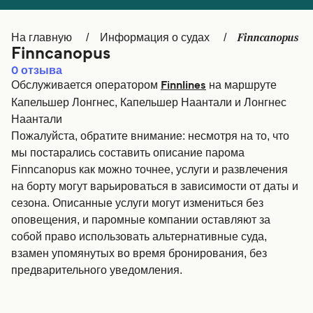
Canada
België (NL)
Finncanopus
На главную
Информация о судах
Ελλάδα
Belgique (FR)
Finncanopus
Polska
Deutschland
0
отзыва
Обслуживается оператором
на маршруте
Finnlines
Schweiz (DE)
Norge
Капельшер Лонгнес, Капельшер Наантали и Лонгнес
Наантали
Україна
Indonesia
Пожалуйста, обратите внимание: несмотря на то, что
мы постарались составить описание парома
المغرب
Maroc (FR)
Finncanopus как можно точнее, услуги и развлечения
на борту могут варьироваться в зависимости от даты и
сезона. Описанные услуги могут измениться без
оповещения, и паромные компании оставляют за
собой право использовать альтернативные суда,
взамен упомянутых во время бронирования, без
предварительного уведомления.