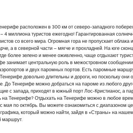
енерифе расположен в 300 км от северо-западного побере
 – 4 миллиона туристов ежегодно! Гарантированная солнеч
ристов со всего мира. Огромная гора не пропускает облака
рче, а в северной части – мягче и прохладней. На юге ско
 где более зелено и менее оживленно, чаще отдыхают туристы
фе занимает центральную роль в межостровном сообщении
аэропортов и двух паромных портов. Есть паромные маршру
Тенерифе довольно длительны и дороги, но поскольку они
е. До Тенерифе можно добраться на пароме из любого друг
ие с запада, приходят в южный порт Лос-Кристианос, а п
ть на Тенерифе? Отдыхать на Тенерифе можно в любое врем
– с мая по октябрь. Вы можете ознакомиться с диапазоном 
графика, который можно найти, зайдя в «Страны» на нашем
й маршрут.