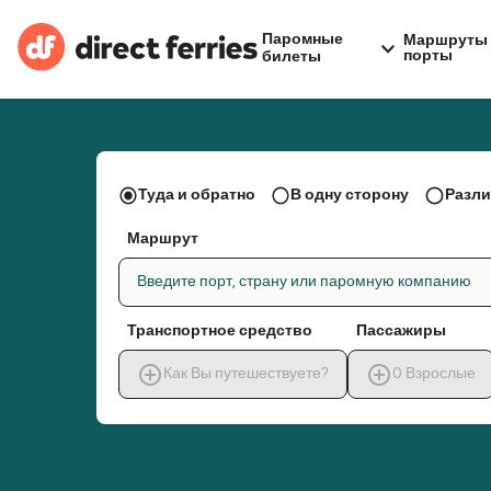
Паромные
Маршруты 
порты
билеты
Туда и обратно
В одну сторону
Разли
Маршрут
Введите порт, страну или паромную компанию
Транспортное средство
Пассажиры
Как Вы путешествуете?
0
Взрослые