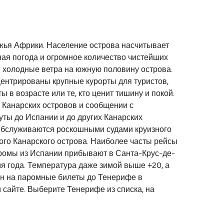
жья Африки. Население острова насчитывает
ная погода и огромное количество чистейших
 и холодные ветра на южную половину острова.
нцентрированы крупные курорты для туристов,
 в возрасте или те, кто ценит тишину и покой.
 Канарских островов и сообщении с
ты до Испании и до других Канарских
 обслуживаются роскошными судами круизного
ого Канарского острова. Наиболее часты рейсы
аромы из Испании прибывают в Санта-Крус-де-
я года. Температура даже зимой выше +20, а
цен на паромные билеты до Тенерифе в
 сайте. Выберите Тенерифе из списка, на