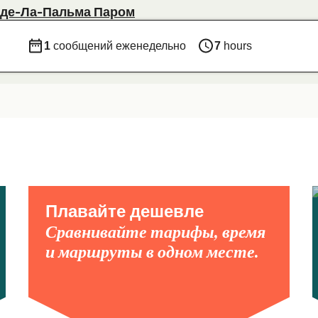
-де-Ла-Пальма Паром
1
сообщений еженедельно
7
hours
Плавайте дешевле
Сравнивайте тарифы, время
и маршруты в одном месте.