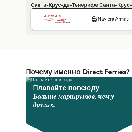
Санта-Крус-де-Тенерифе Санта-Крус
Naviera Armas
Почему именно Direct Ferries?
Плавайте повсюду
Больше маршрутов, чем у
других.