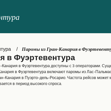
ентура
нтура
Паромы из Гран-Канария в Фуэртевент
я в Фуэртевентура
-Канария в Фуэртевентура доступны с 3 операторами. Сущ
Канария в Фуэртевентура включают паромы из Лас-Пальмас
н-Канария в Пуэрто-дель-Росарио. Частота рейсов может м
вается в период высокого спроса.