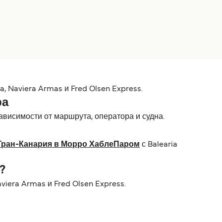
 Naviera Armas и Fred Olsen Express.
ра
зависимости от маршрута, оператора и судна.
Гран-Канария в Морро ХаблеПаром
с Balearia
?
viera Armas и Fred Olsen Express.