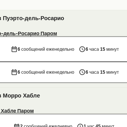
в Пуэрто-дель-Росарио
о-дель-Росарио Паром
6
сообщений еженедельно
6
часа
15
минут
6
сообщений еженедельно
6
часа
15
минут
в Морро Хабле
 Хабле Паром
2
сообщений ежедневно
1
час
45
минут