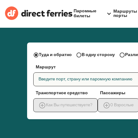
Паромные
Маршруты 
порты
билеты
Туда и обратно
В одну сторону
Разли
Маршрут
Введите порт, страну или паромную компанию
Транспортное средство
Пассажиры
Как Вы путешествуете?
0
Взрослые