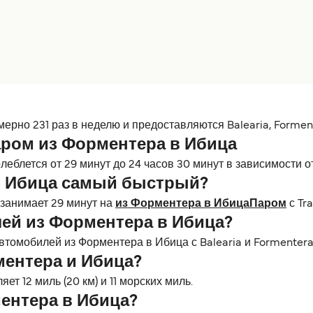
рно 231 раз в неделю и предоставляются Balearia, Forment
аром из Форментера в Ибица
еблется от 29 минут до 24 часов 30 минут в зависимости о
в Ибица самый быстрый?
занимает 29 минут на
из Форментера в ИбицаПаром
с Tr
ей из Форментера в Ибица?
томобилей из Форментера в Ибица с Balearia и Formentera 
ментера и Ибица?
т 12 миль (20 км) и 11 морских миль.
ентера в Ибица?