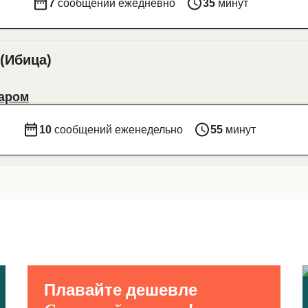
7
сообщений ежедневно
35
минут
 (Ибица)
Паром
10
сообщений еженедельно
55
минут
Плавайте дешевле