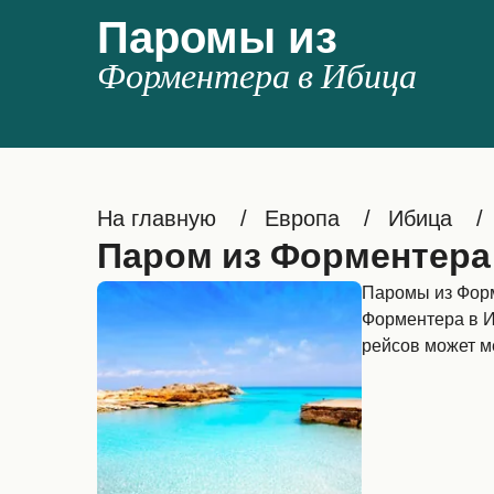
Паромы из
Форментера в Ибица
На главную
Европа
Ибица
Паром из Форментера
Паромы из Форм
Форментера в И
рейсов может ме