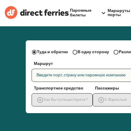
Паромные
Маршруты 
порты
билеты
Туда и обратно
В одну сторону
Разли
Маршрут
Введите порт, страну или паромную компанию
Транспортное средство
Пассажиры
Как Вы путешествуете?
0
Взрослые