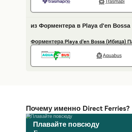
Trasmapi
из Форментера в Playa d'en Bossa
Форментера Playa d'en Bossa (Ибица) 
Aquabus
Почему именно Direct Ferries?
Плавайте повсюду