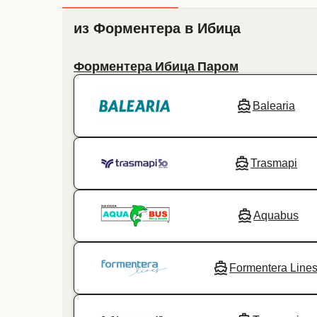
из Форментера в Ибица
Форментера Ибица Паром
Balearia
Trasmapi
Aquabus
Formentera Line