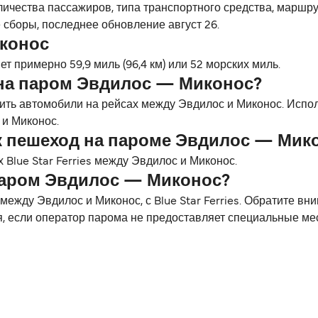
личества пассажиров, типа транспортного средства, маршр
 сборы, последнее обновление август 26.
иконос
 примерно 59,9 миль (96,4 км) или 52 морских миль.
на паром Эвдилос — Миконос?
озить автомобили на рейсах между Эвдилос и Миконос. Исп
и Миконос.
к пешеход на пароме Эвдилос — Мик
Blue Star Ferries между Эвдилос и Миконос.
паром Эвдилос — Миконос?
жду Эвдилос и Миконос, с Blue Star Ferries. Обратите вн
я, если оператор парома не предоставляет специальные ме