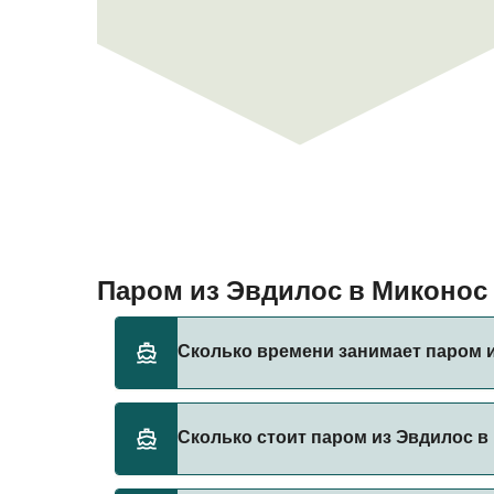
Паром из Эвдилос в Миконо
Сколько времени занимает паром 
Время переправы на пароме из Эвдилос в М
Сколько стоит паром из Эвдилос в
оператора, поэтому рекомендуется провер