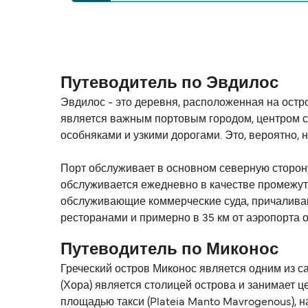
Blue Star Ferries
Расстояние от Эвдилос до Миконос составл
Путеводитель по Эвдилос
Эвдилос - это деревня, расположенная на остр
является важным портовым городом, центром с
особняками и узкими дорогами. Это, вероятно,
Порт обслуживает в основном северную сторону
обслуживается ежедневно в качестве промежуто
обслуживающие коммерческие суда, причаливающ
ресторанами и примерно в 35 км от аэропорта 
Путеводитель по Миконос
Греческий остров Миконос является одним из са
(Хора) является столицей острова и занимает 
площадью такси (Plateia Manto Mavrogenous),