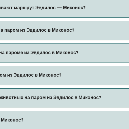
жет меняться в зависимости от сезона. Средняя цена паро
ивают маршрут Эвдилос — Миконос?
вание.
 Эвдилос в Миконос.
на паром из Эвдилос в Миконос?
ерез наш поиск сделок и посетите нашу страницу предложе
на пароме из Эвдилос в Миконос?
пароме из Эвдилос в Миконос с
ом из Эвдилос в Миконос?
 автомобилем из Эвдилос в Миконос с
 животных на паром из Эвдилос в Миконос?
 борт парома. Возможно, вам понадобится паспорт для пит
и Миконос?
ов парома. В настоящее время вы можете брать животных 