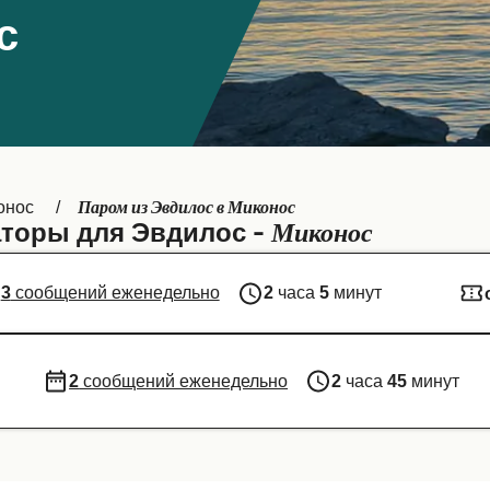
с
Паром из Эвдилос в Миконос
онос
Миконос
торы для Эвдилос -
3
сообщений еженедельно
2
часа
5
минут
2
сообщений еженедельно
2
часа
45
минут