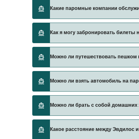
Стоимость парома из Эвдилос в Миконос мо
Какие паромные компании обслуж
Цена указана без учета сборов за брониро
Blue Star Ferries предоставляет паромы из
Как я могу забронировать билеты 
Бронируйте паромы из Эвдилос в Миконос ч
Можно ли путешествовать пешком 
паромы.
Да, вы можете путешествовать пешком на 
Можно ли взять автомобиль на пар
Blue Star Ferries
Да, вы можете путешествовать на пароме с
Можно ли брать с собой домашних
Blue Star Ferries
Да, домашних животных разрешено брать на
Какое расстояние между Эвдилос 
правилами перевозки животных у оператор