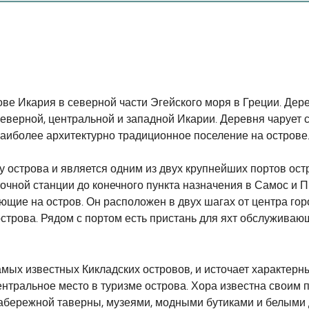
яет 52 морских миль.
ове Икария в северной части Эгейского моря в Греции. Дер
еверной, центральной и западной Икарии. Деревня чарует
 наиболее архитектурно традиционное поселение на острове
 острова и является одним из двух крупнейших портов ост
чной станции до конечного пункта назначения в Самос и Пи
ие на остров. Он расположен в двух шагах от центра горо
острова. Рядом с портом есть пристань для яхт обслуживаю
мых известных Кикладских островов, и источает характерны
центральное место в туризме острова. Хора известна своим
 набережной таверны, музеями, модными бутиками и белыми