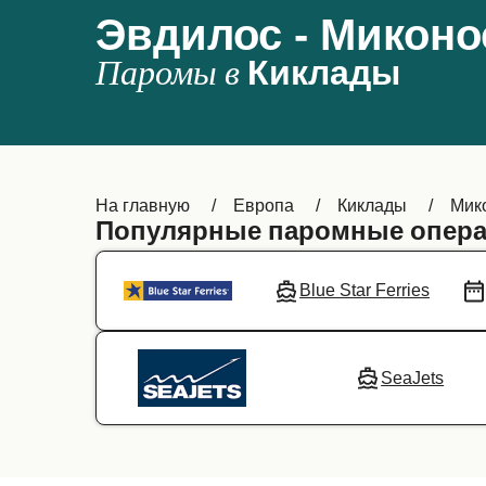
Эвдилос - Миконо
Паромы в
Киклады
На главную
Европа
Киклады
Мик
Популярные паромные опера
Blue Star Ferries
SeaJets