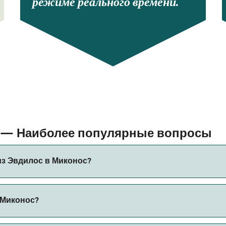
режиме реального времени.
с — Наиболее популярные вопросы
из Эвдилос в Миконос?
иконос составляет примерно 2 ч 5 мин. Длительность рейс
 Миконос?
ить актуальную информацию через наш Поиск Сделок.