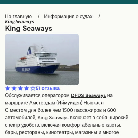
Canada
België (NL)
На главную
Информация о судах
Ελλάδα
Belgique (FR)
King Seaways
King Seaways
Polska
Deutschland
Schweiz (DE)
Norge
Україна
Indonesia
المغرب
Maroc (FR)
51
отзыва
Обслуживается оператором
DFDS Seaways
на
маршруте Амстердам (Иймуиден) Ньюкасл
С местом для более чем 1500 пассажиров и 600
автомобилей, King Seaways включает в себя широкий
спектр удобств, включая комфортабельные каюты,
бары, рестораны, кинотеатры, магазины и многое