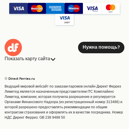
Нужна помощь?
Показать карту сайта
Паромы
Бронирования
Страны
Размещение
© Direct Ferries.ru
Обслуживание клиентов
Паромы
Ведущий мировой вебсайт по заказам паромов онлайн Директ Ферриз
Операторы
Грузоперевозки
Лимитед является назначенным представителем ITC Комплайенс
Лимитед, компании, которая получила разрешение и регулируется
Маршруты и порты
Органами Финансового Надзора (их регистрационный номер 313486) и
Special Offers
которой разрешено предоставлять рекоммендации по общим
Предлагает
контрактам страхования и оформлять их в качестве посредника. Номер
НДС Директ Ферриз: GB 238 9488 50
Паромные билеты