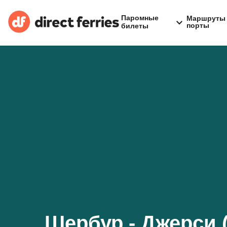
Паромные
Маршруты 
порты
билеты
Шербур - Джерси 