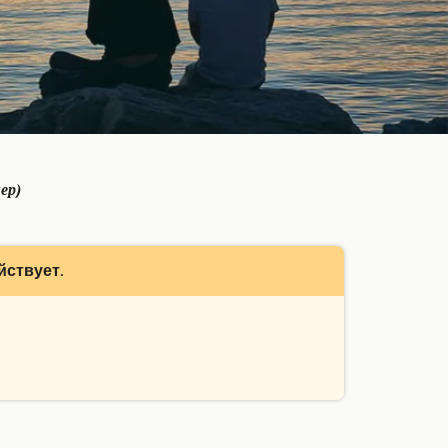
ер)
йствует.