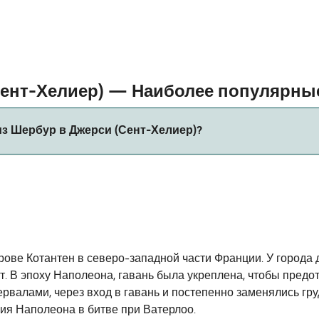
Сент-Хелиер) — Наиболее популярн
з Шербур в Джерси (Сент-Хелиер)?
живается. Пожалуйста, воспользуйтесь нашим Поиском Сде
рове Котантен в северо-западной части Франции. У города 
т. В эпоху Наполеона, гавань была укреплена, чтобы предо
валами, через вход в гавань и постепенно заменялись гру
ния Наполеона в битве при Ватерлоо.