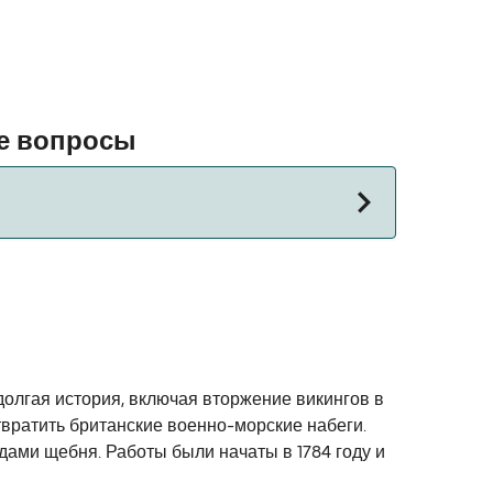
ые вопросы
лок для альтернативных маршрутов.
долгая история, включая вторжение викингов в
твратить британские военно-морские набеги.
дами щебня. Работы были начаты в 1784 году и