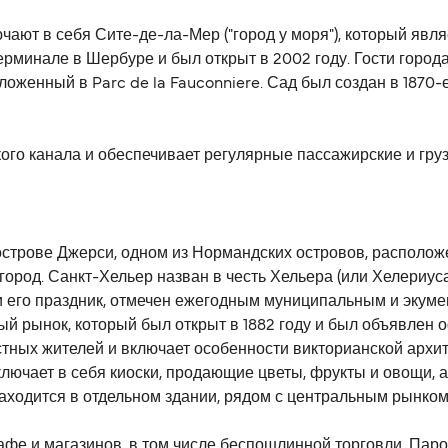
ают в себя Сите-де-ла-Мер ("город у моря"), который явл
минале в Шербуре и был открыт в 2002 году. Гости города т
оложенный в Parc de la Fauconniere. Сад был создан в 1870
ого канала и обеспечивает регулярные пассажирские и гру
 острове Джерси, одном из Нормандских островов, располо
город. Санкт-Хельер назван в честь Хельера (или Хелериуса)
э и его праздник, отмечен ежегодным муниципальным и экум
ый рынок, который был открыт в 1882 году и был объявле
тных жителей и включает особенности викторианской архите
ключает в себя киоски, продающие цветы, фрукты и овощи, 
ходится в отдельном здании, рядом с центральным рынком,
кафе и магазинов, в том числе беспошлинной торговли. Па