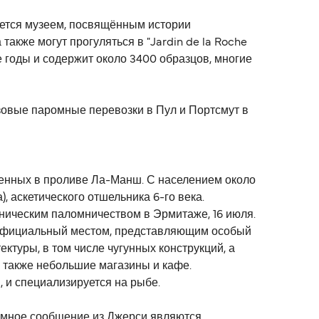
яется музеем, посвящённым истории
акже могут прогуляться в "Jardin de la Roche
-е годы и содержит около 3400 образцов, многие
зовые паромные перевозки в Пул и Портсмут в
женных в проливе Ла-Манш. С населением около
, аскетического отшельника 6-го века.
еническим паломничеством в Эрмитаже, 16 июля.
н официальный местом, представляющим особый
ктуры, в том числе чугунных конструкций, а
а также небольшие магазины и кафе.
 и специализируется на рыбе.
ромное сообщение из Джерси являются