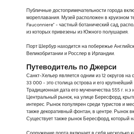
Публичные достопримечательности города включ
мореплавания. Музей расположен в круизном тер
Fauconniere" - частный ботанический сад, расп
из которых привезены из Южного полушария.
Порт Шербур находится на побережье Английск
Великобритании и Росслер в Ирландии.
Путеводитель по Джерси
Санкт-Хельер является одним из 12 округов на
33 000 - это столица острова и его крупнейший 
Традиционная дата его мученичества 555 г. н.
Центральный рынок, на улице Бересфорд, крыт
интерес. Рынок популярен среди туристов и мес
также декоративный фонтан, в центре. Рынок в
Существует также рынок Бересфорд, который на
Сооружение порта включает в себя несколько 