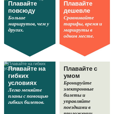
Плавайте
Плавайте
повсюду
дешевле
Больше
Сравнивайте
маршрутов, чем у
тарифы, время и
других.
маршруты в
одном месте.
Плавайте на
Плавайте с
гибких
умом
Бронируйте
условиях
электронные
Легко меняйте
билеты и
планы с помощью
управляйте
гибких билетов.
поездками в
приложении.