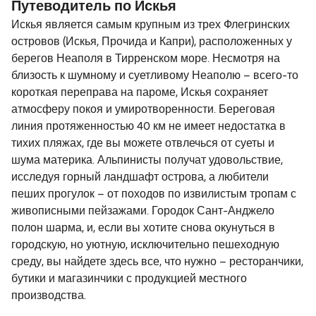
Путеводитель по Искья
Искья является самым крупным из трех Флегринских
островов (Искья, Прочида и Капри), расположенных у
берегов Неаполя в Тирренском море. Несмотря на
близость к шумному и суетливому Неаполю – всего-то
короткая переправа на пароме, Искья сохраняет
атмосферу покоя и умиротворенности. Береговая
линия протяженностью 40 км не имеет недостатка в
тихих пляжах, где вы можете отвлечься от суеты и
шума материка. Альпинисты получат удовольствие,
исследуя горный ландшафт острова, а любители
пеших прогулок – от походов по извилистым тропам с
живописными пейзажами. Городок Сант-Анджело
полон шарма, и, если вы хотите снова окунуться в
городскую, но уютную, исключительно пешеходную
среду, вы найдете здесь все, что нужно – ресторанчики,
бутики и магазинчики с продукцией местного
производства.