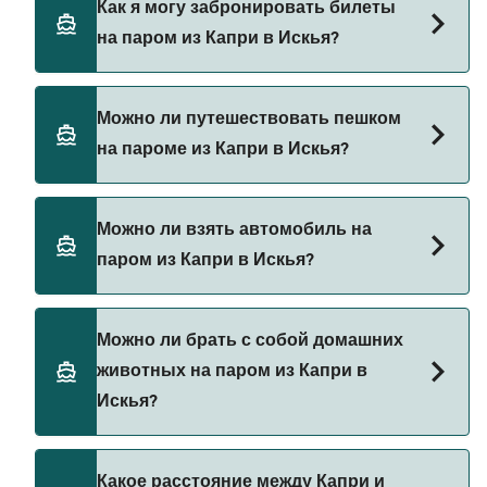
Как я могу забронировать билеты
операторов на маршруте Капри — Искья. Это:
на паром из Капри в Искья?
Alilauro
Alicost
Бронируйте паромы из Капри в Искья через наш
Можно ли путешествовать пешком
поиск сделок и посетите нашу страницу
Capitan Morgan
на пароме из Капри в Искья?
предложений, чтобы увидеть последние акции
Laser Capri Linee Blu
на паромы.
Да, вы можете путешествовать пешком на
Можно ли взять автомобиль на
пароме из Капри в Искья с
паром из Капри в Искья?
Alilauro
Alicost
В настоящее время автомобили не разрешены
Можно ли брать с собой домашних
на паромах из Капри в Искья.
Capitan Morgan
животных на паром из Капри в
Искья?
Laser Capri Linee Blu
Да, домашних животных разрешено брать на
Какое расстояние между Капри и