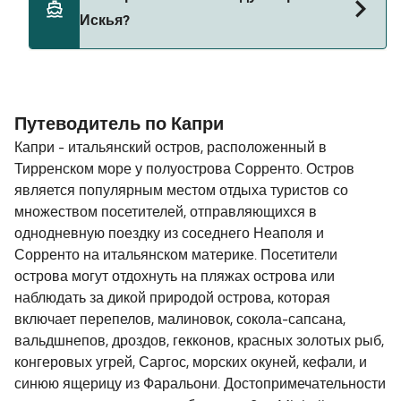
борт парома. Возможно, вам понадобится
Искья?
паспорт для питомца. Пожалуйста, ознакомьтесь
с правилами перевозки животных у операторов
парома. В настоящее время вы можете брать
Расстояние от Капри до Искья составляет 21
животных на паромы с:
морских миль.
Путеводитель по Капри
Alilauro
Капри - итальянский остров, расположенный в
Тирренском море у полуострова Сорренто. Остров
является популярным местом отдыха туристов со
множеством посетителей, отправляющихся в
однодневную поездку из соседнего Неаполя и
Сорренто на итальянском материке. Посетители
острова могут отдохнуть на пляжах острова или
наблюдать за дикой природой острова, которая
включает перепелов, малиновок, сокола-сапсана,
вальдшнепов, дроздов, гекконов, красных золотых рыб,
конгеровых угрей, Саргос, морских окуней, кефали, и
синюю ящерицу из Фаральони. Достопримечательности