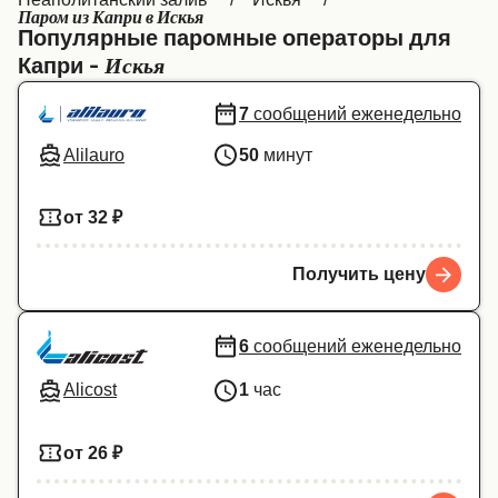
Паром из Капри в Искья
Canada
België (NL)
Популярные паромные операторы для
Искья
Капри -
Ελλάδα
Belgique (FR)
Polska
Deutschland
7
сообщений еженедельно
Alilauro
50
минут
Schweiz (DE)
Norge
Україна
Indonesia
от 32 ₽
المغرب
Maroc (FR)
Получить цену
6
сообщений еженедельно
Alicost
1
час
от 26 ₽