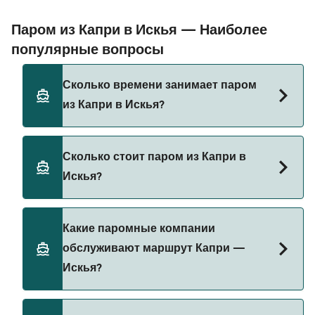
Паром из Капри в Искья — Наиболее
популярные вопросы
Сколько времени занимает паром
из Капри в Искья?
Время переправы на пароме из Капри в Искья
Сколько стоит паром из Капри в
составляет примерно 1 ч. Длительность рейса
Искья?
может меняться в зависимости от сезона и
оператора, поэтому рекомендуется проверить
актуальную информацию через наш Поиск
Стоимость парома из Капри в Искья может
Какие паромные компании
Сделок.
меняться в зависимости от сезона. Средняя
обслуживают маршрут Капри —
цена парома из Капри в Искья составляет 62₽.
Искья?
Цена указана без учета сборов за
бронирование.
Существует 4 популярных паромных