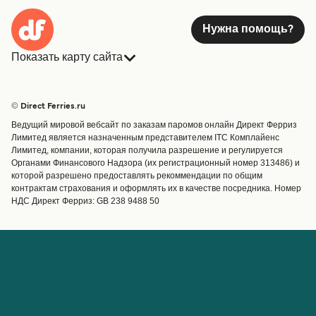
Нужна помощь?
Показать карту сайта
Паромы
Бронирования
Страны
Размещение
© Direct Ferries.ru
Обслуживание клиентов
Паромы
Ведущий мировой вебсайт по заказам паромов онлайн Директ Ферриз
Операторы
Грузоперевозки
Лимитед является назначенным представителем ITC Комплайенс
Лимитед, компании, которая получила разрешение и регулируется
Маршруты и порты
Органами Финансового Надзора (их регистрационный номер 313486) и
Special Offers
которой разрешено предоставлять рекоммендации по общим
Предлагает
контрактам страхования и оформлять их в качестве посредника. Номер
НДС Директ Ферриз: GB 238 9488 50
Паромные билеты
Счёт
Помощь и поддержка
Управление бронированием
Справка
Подтверждение
бронирования