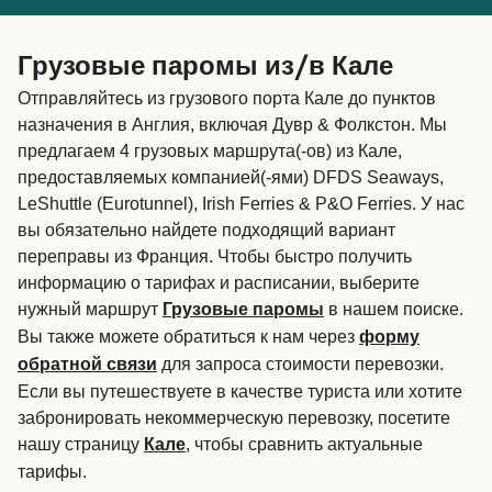
Canada
België (NL)
Грузовые паромы из/в Кале
Ελλάδα
Belgique (FR)
Отправляйтесь из грузового порта Кале до пунктов
Polska
Deutschland
назначения в Англия, включая Дувр & Фолкстон. Мы
предлагаем 4 грузовых маршрута(-ов) из Кале,
Schweiz (DE)
Norge
предоставляемых компанией(-ями) DFDS Seaways,
Україна
Indonesia
LeShuttle (Eurotunnel), Irish Ferries & P&O Ferries. У нас
вы обязательно найдете подходящий вариант
المغرب
Maroc (FR)
переправы из Франция. Чтобы быстро получить
информацию о тарифах и расписании, выберите
нужный маршрут
в нашем поиске.
Грузовые паромы
Вы также можете обратиться к нам через
форму
для запроса стоимости перевозки.
обратной связи
Если вы путешествуете в качестве туриста или хотите
забронировать некоммерческую перевозку, посетите
нашу страницу
, чтобы сравнить актуальные
Кале
тарифы.