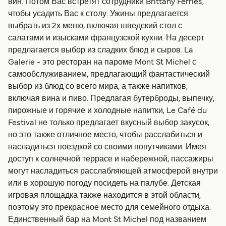
вин. Потом Вас встретят сотрудники Brittany Ferries,
чтобы усадить Вас к столу. Ужины предлагается
выбрать из 2х меню, включая шведский стол с
салатами и изысками французской кухни. На десерт
предлагается выбор из сладких блюд и сыров. La
Galerie - это ресторан на пароме Mont St Michel с
самообслуживанием, предлагающий фантастический
выбор из блюд со всего мира, а также напитков,
включая вина и пиво. Предлагая бутерброды, выпечку,
пирожные и горячие и холодные напитки, Le Café du
Festival не только предлагает вкусный выбор закусок,
но это также отличное место, чтобы расслабиться и
насладиться поездкой со своими попутчиками. Имея
доступ к солнечной террасе и набережной, пассажиры
могут насладиться расслабляющей атмосферой внутри
или в хорошую погоду посидеть на палубе. Детская
игровая площадка также находится в этой области,
поэтому это прекрасное место для семейного отдыха.
Единственный бар на Mont St Michel под названием