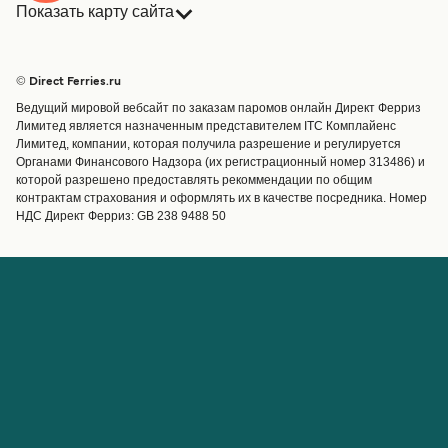
Показать карту сайта
Паромы
Бронирования
Страны
Размещение
© Direct Ferries.ru
Обслуживание клиентов
Паромы
Ведущий мировой вебсайт по заказам паромов онлайн Директ Ферриз
Операторы
Грузоперевозки
Лимитед является назначенным представителем ITC Комплайенс
Лимитед, компании, которая получила разрешение и регулируется
Маршруты и порты
Органами Финансового Надзора (их регистрационный номер 313486) и
Special Offers
которой разрешено предоставлять рекоммендации по общим
Предлагает
контрактам страхования и оформлять их в качестве посредника. Номер
НДС Директ Ферриз: GB 238 9488 50
Паромные билеты
Счёт
Помощь и поддержка
Управление бронированием
Справка
Подтверждение
бронирования
О Direct Ferries
Работайте с нами
Международные сайты
Паромы для турагентов с
О нас
Direct Ferries