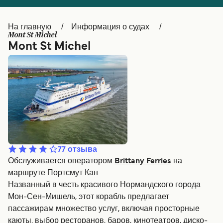
Canada
België (NL)
На главную
Информация о судах
Ελλάδα
Belgique (FR)
Mont St Michel
Mont St Michel
Polska
Deutschland
Schweiz (DE)
Norge
Україна
Indonesia
المغرب
Maroc (FR)
77
отзыва
Обслуживается оператором
Brittany Ferries
на
маршруте Портсмут Кан
Названный в честь красивого Нормандского города
Мон-Сен-Мишель, этот корабль предлагает
пассажирам множество услуг, включая просторные
каюты, выбор ресторанов, баров, кинотеатров, диско-