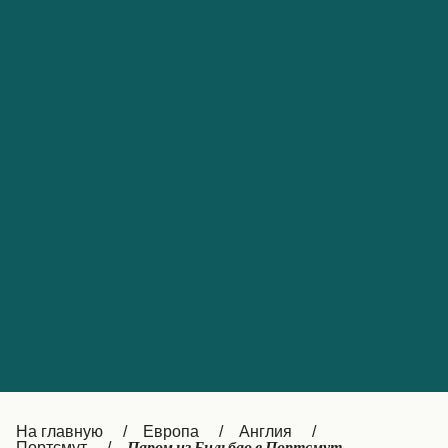
Обслуживание клиентов
Portugal
Catalan
대한민국
Suomi
Slovensko
Nederland
Česká republika
Australia
España
New Zealand
France
日本
Sverige
Ireland
Danmark
中国
Türkiye
العربية
UK
Österreich (DE)
Italia
Canada (FR)
На главную
Европа
Англия
Портсмут