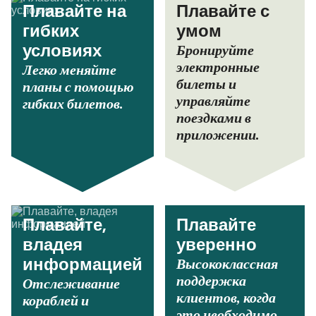
Плавайте на
Плавайте с
гибких
умом
Бронируйте
условиях
электронные
Легко меняйте
билеты и
планы с помощью
управляйте
гибких билетов.
поездками в
приложении.
Плавайте,
Плавайте
владея
уверенно
Высококлассная
информацией
поддержка
Отслеживание
клиентов, когда
кораблей и
это необходимо.