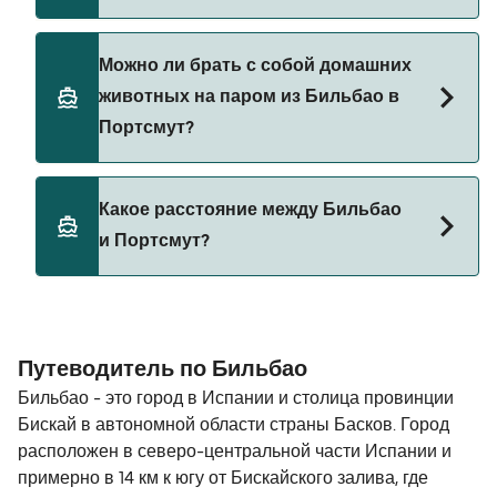
Brittany Ferries
Да, вы можете путешествовать на пароме с
Можно ли брать с собой домашних
автомобилем из Бильбао в Портсмут с
животных на паром из Бильбао в
Brittany Ferries
Портсмут?
Да, домашних животных разрешено брать на
Какое расстояние между Бильбао
борт парома. Возможно, вам понадобится
и Портсмут?
паспорт для питомца. Пожалуйста, ознакомьтесь
с правилами перевозки животных у операторов
парома. В настоящее время вы можете брать
Расстояние от Бильбао до Портсмут составляет
животных на паромы с:
463 морских миль.
Путеводитель по Бильбао
Brittany Ferries
Бильбао - это город в Испании и столица провинции
Бискай в автономной области страны Басков. Город
расположен в северо-центральной части Испании и
примерно в 14 км к югу от Бискайского залива, где