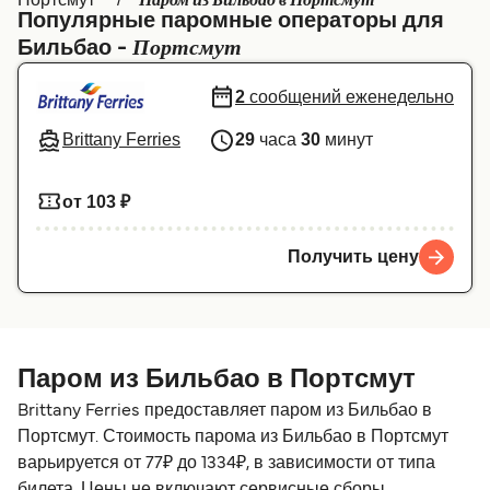
Паром из Бильбао в Портсмут
Популярные паромные операторы для
Canada
België (NL)
Портсмут
Бильбао -
Ελλάδα
Belgique (FR)
2
сообщений еженедельно
Polska
Deutschland
Brittany Ferries
29
часа
30
минут
Schweiz (DE)
Norge
Україна
Indonesia
от 103 ₽
المغرب
Maroc (FR)
Получить цену
Паром из Бильбао в Портсмут
Brittany Ferries предоставляет паром из Бильбао в
Портсмут. Стоимость парома из Бильбао в Портсмут
варьируется от 77₽ до 1334₽, в зависимости от типа