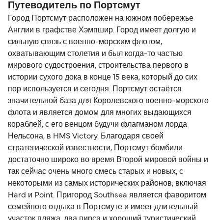
Путеводитель по Портсмут
Город Портсмут расположен на южном побережье
Англии в графстве Хэмпшир. Город имеет долгую и
сильную связь с военно-морским флотом,
охватывающим столетия и был когда-то частью
мирового судостроения, строительства первого в
истории сухого дока в конце 15 века, который до сих
пор используется и сегодня. Портсмут остаётся
значительной база для Королевского военно-морского
флота и является домом для многих выдающихся
кораблей, с его венцом будучи флагманом лорда
Нельсона, в HMS Victory. Благодаря своей
стратегической известности, Портсмут бомбили
достаточно широко во время Второй мировой войны и
так сейчас очень много смесь старых и новых, с
некоторыми из самых исторических районов, включая
Hard и Point. Пригород Southsea является фаворитом
семейного отдыха в Портсмуте и имеет длительный
участок пляжа, два пирса и хороший туристический