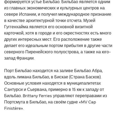
формируется устье Бильбао. Бильбао является одним
из главных экономических и культурных центров на
севере Испании, и получил международное признание
в качестве архитектурной точки отсчета. Музей
Гуггенхайма является его основной визитной
карточкой, хотя в городе и его окрестностях есть много
других интересных мест. Его расположение также
делает его идеальным портом прибытия в другие части
северного Пиренейского полуострова, а также на юго-
запад Франции.
Порт Бильбао находится на заливе Бильбао Абра,
вдоль лимана Бильбао, в Бискае (Страна Басков).
Основные условия находятся в муниципалитетах
Сантурси и Сьервана, примерно в 15 км к западу от
Бильбао. Brittany Ferries управляют переправами из
Портсмута в Бильбао, на своём судне «MV Cap
Finistère».