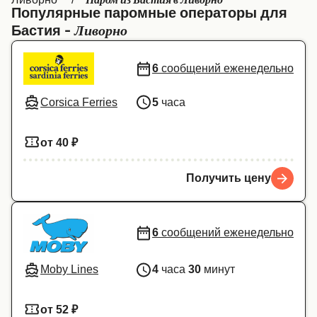
Паром из Бастия в Ливорно
Популярные паромные операторы для
Canada
België (NL)
Ливорно
Бастия -
Ελλάδα
Belgique (FR)
6
сообщений еженедельно
Polska
Deutschland
Schweiz (DE)
Norge
Corsica Ferries
5
часа
Україна
Indonesia
от 40 ₽
المغرب
Maroc (FR)
Получить цену
6
сообщений еженедельно
Moby Lines
4
часа
30
минут
от 52 ₽