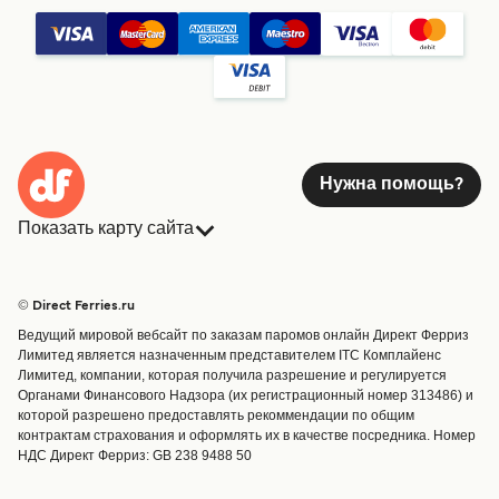
Нужна помощь?
Показать карту сайта
Паромы
Бронирования
Страны
Размещение
© Direct Ferries.ru
Обслуживание клиентов
Паромы
Ведущий мировой вебсайт по заказам паромов онлайн Директ Ферриз
Операторы
Грузоперевозки
Лимитед является назначенным представителем ITC Комплайенс
Лимитед, компании, которая получила разрешение и регулируется
Маршруты и порты
Органами Финансового Надзора (их регистрационный номер 313486) и
Special Offers
которой разрешено предоставлять рекоммендации по общим
Предлагает
контрактам страхования и оформлять их в качестве посредника. Номер
НДС Директ Ферриз: GB 238 9488 50
Паромные билеты