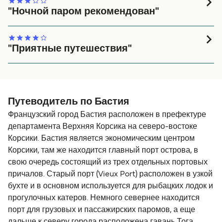
"Ночной паром рекомендован"
Это было приятное путешествие с хорошей едой,
каюта была простая, но чистая с хорошим душем и
кроватями. Чувствовал себя отдохнувшим после
"Приятные путешествия"
ночной переправы из Бастии в Савону. Могу
Очень удобные переправы и в хорошие и в
порекомендовать!
неблагоприятные погодные условия. После
изнуряющего путешествия, мы были довольны
удобной каютой. Персонал был приятный и
Путеводитель по Бастия
услужливый.
Французский город Бастия расположен в префектуре
департамента Верхняя Корсика на северо-востоке
Корсики. Бастия является экономическим центром
Корсики, там же находится главный порт острова, в
свою очередь состоящий из трех отдельных портовых
причалов. Старый порт (Vieux Port) расположен в узкой
бухте и в основном используется для рыбацких лодок и
прогулочных катеров. Немного севернее находится
порт для грузовых и пассажирских паромов, а еще
дальше к северу города расположена гавань Тога,