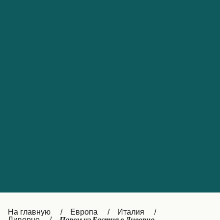
Обслуживание клиентов
Portugal
Catalan
대한민국
Suomi
Slovensko
Nederland
Česká republika
Australia
España
New Zealand
France
日本
Sverige
Ireland
Danmark
中国
Türkiye
العربية
UK
Österreich (DE)
Italia
Canada (FR)
На главную
Европа
Италия
Ливорно