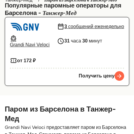
Паром из Барселона в Танжер-Мед
Популярные паромные операторы для
Canada
België (NL)
Танжер-Мед
Барселона -
Ελλάδα
Belgique (FR)
3
сообщений еженедельно
Polska
Deutschland
31
часа
30
минут
Schweiz (DE)
Norge
Grandi Navi Veloci
Україна
Indonesia
от 172 ₽
المغرب
Maroc (FR)
Получить цену
Паром из Барселона в Танжер-
Мед
Grandi Navi Veloci предоставляет паром из Барселона