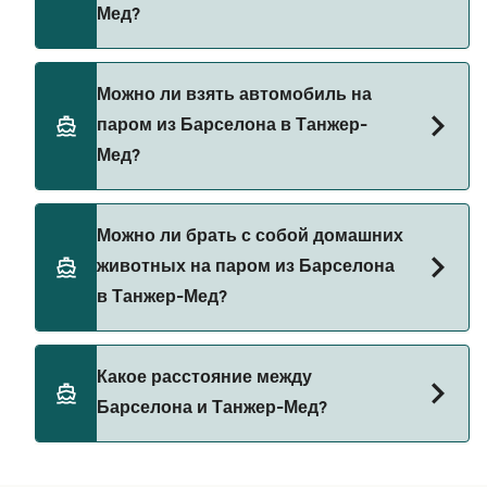
Мед?
последние акции на паромы.
Да, вы можете путешествовать пешком на
Можно ли взять автомобиль на
пароме из Барселона в Танжер-Мед с
паром из Барселона в Танжер-
Grandi Navi Veloci
Мед?
Да, вы можете путешествовать на пароме с
Можно ли брать с собой домашних
автомобилем из Барселона в Танжер-Мед с
животных на паром из Барселона
Grandi Navi Veloci
в Танжер-Мед?
Да, домашних животных разрешено брать на
Какое расстояние между
борт парома. Возможно, вам понадобится
Барселона и Танжер-Мед?
паспорт для питомца. Пожалуйста, ознакомьтесь
с правилами перевозки животных у операторов
парома. В настоящее время вы можете брать
Расстояние от Барселона до Танжер-Мед