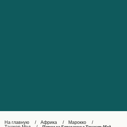
Обслуживание клиентов
Portugal
Catalan
대한민국
Suomi
Slovensko
Nederland
Česká republika
Australia
España
New Zealand
France
日本
Sverige
Ireland
Danmark
中国
Türkiye
العربية
UK
Österreich (DE)
Italia
Canada (FR)
На главную
Африка
Марокко
Танжер-Мед