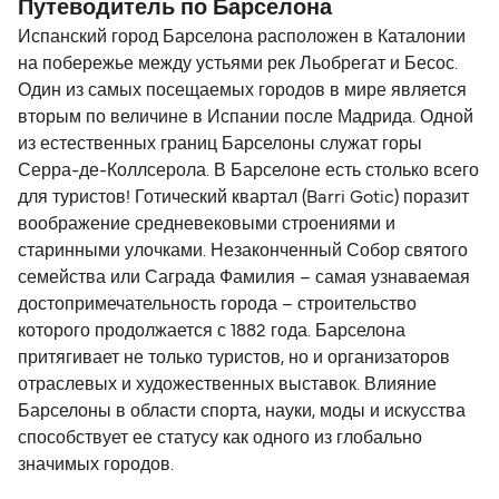
Путеводитель по Барселона
мы отлично поужинали. На внешней палубе можно
на самолёте.
Испанский город Барселона расположен в Каталонии
было наблюдать красивые пейзажи. Мы считаем, что
на побережье между устьями рек Льобрегат и Бесос.
подтверждение бронирования может быть улучшено
Один из самых посещаемых городов в мире является
добавлением адреса терминала, знаком компании и
вторым по величине в Испании после Мадрида. Одной
небольшой карты (у нас были трудности с
из естественных границ Барселоны служат горы
нахождением терминала). Мы бы снова
Серра-де-Коллсерола. В Барселоне есть столько всего
путешествовали с Grandi Navi Veloci.
для туристов! Готический квартал (Barri Gotic) поразит
воображение средневековыми строениями и
старинными улочками. Незаконченный Собор святого
семейства или Саграда Фамилия – самая узнаваемая
достопримечательность города – строительство
которого продолжается с 1882 года. Барселона
притягивает не только туристов, но и организаторов
отраслевых и художественных выставок. Влияние
Барселоны в области спорта, науки, моды и искусства
способствует ее статусу как одного из глобально
значимых городов.