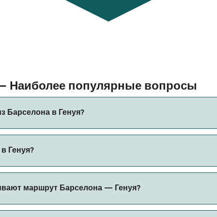
 — Наиболее популярные вопросы
з Барселона в Генуя?
 Генуя составляет примерно 23 ч. Длительность рейса може
 в Генуя?
ить актуальную информацию через наш Поиск Сделок.
жет меняться в зависимости от сезона. Средняя цена паром
ивают маршрут Барселона — Генуя?
вание.