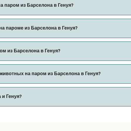
з Барселона в Генуя.
а паром из Барселона в Генуя?
ерез наш поиск сделок и посетите нашу страницу предложе
а пароме из Барселона в Генуя?
ароме из Барселона в Генуя с
ом из Барселона в Генуя?
 автомобилем из Барселона в Генуя с
животных на паром из Барселона в Генуя?
 борт парома. Возможно, вам понадобится паспорт для пит
 и Генуя?
ов парома. В настоящее время вы можете брать животных 
яет 443 морских миль.