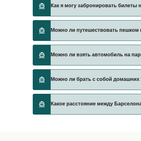
Grandi Navi Veloci предоставляет паромы и
Как я могу забронировать билеты н
Бронируйте паромы из Барселона в Генуя ч
Можно ли путешествовать пешком н
паромы.
Да, вы можете путешествовать пешком на п
Можно ли взять автомобиль на пар
Grandi Navi Veloci
Да, вы можете путешествовать на пароме с
Можно ли брать с собой домашних 
Grandi Navi Veloci
Да, домашних животных разрешено брать на
Какое расстояние между Барселона
правилами перевозки животных у оператор
Grandi Navi Veloci
Расстояние от Барселона до Генуя составл