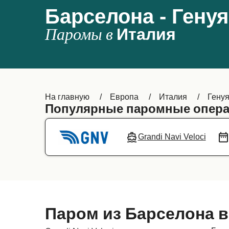
Барселона - Генуя
Паромы в
Италия
На главную
Европа
Италия
Гену
Популярные паромные опера
Grandi Navi Veloci
Паром из Барселона в