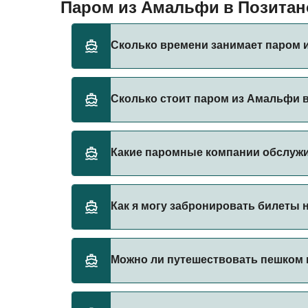
Паром из Амальфи в Позита
Сколько времени занимает паром 
Время переправы на пароме из Амальфи в П
Сколько стоит паром из Амальфи 
оператора, поэтому рекомендуется провер
Стоимость парома из Амальфи в Позитано м
Какие паромные компании обслуж
Цена указана без учета сборов за брониро
Существует 9 популярных паромных опера
Как я могу забронировать билеты 
NLG
Travelmar
Бронируйте паромы из Амальфи в Позитано 
Можно ли путешествовать пешком 
паромы.
Positano Jet
Seremar
Да, вы можете путешествовать пешком на 