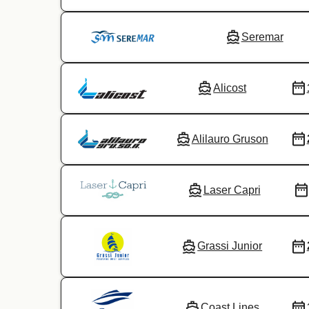
Seremar
Alicost
Alilauro Gruson
Laser Capri
Grassi Junior
Coast Lines