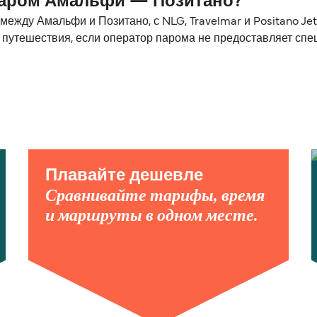
паром Амальфи — Позитано?
жду Амальфи и Позитано, с NLG, Travelmar и Positano Jet
 путешествия, если оператор парома не предоставляет сп
Плавайте дешевле
Сравнивайте тарифы, время
и маршруты в одном месте.