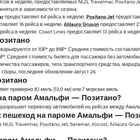
в в неделю, предоставляемых NLG, Travelmar, Positano Jet, S
меняться в зависимости от сезона.
ar
предоставляет 64 рейса в неделю.
Positano Jet
предостав
тавляет 16 рейса в неделю.
Alilauro Gruson
предоставляет 2
рейса в неделю. Coast Lines предоставляет 13 рейса в неде
озитано
варьируются от 10₽* до 88₽*. Средняя стоимость составля
₽*. Средняя стоимость билета для пассажира без автомобил
личества пассажиров, типа транспортного средства, маршр
 сборы, последнее обновление август 26.
озитано
т примерно 8,1 миль (13,0 км) или 7 морских миль.
на паром Амальфи — Позитано?
 разрешают перевозку автомобилей на рейсах между Амаль
к пешеход на пароме Амальфи — Поз
, Travelmar, Positano Jet, Seremar, Alicost, Alilauro Gruson