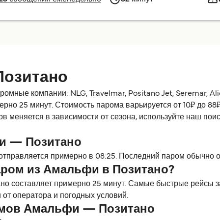
Позитано
е компании: NLG, Travelmar, Positano Jet, Seremar, Alicost
рно 25 минут. Стоимость парома варьируется от 10₽ до 88₽,
в меняется в зависимости от сезона, используйте наш пои
и — Позитано
тправляется примерно в 08:25. Последний паром обычно от
аром из Амальфи в Позитано?
о составляет примерно 25 минут. Самые быстрые рейсы за
от оператора и погодных условий.
омов Амальфи — Позитано