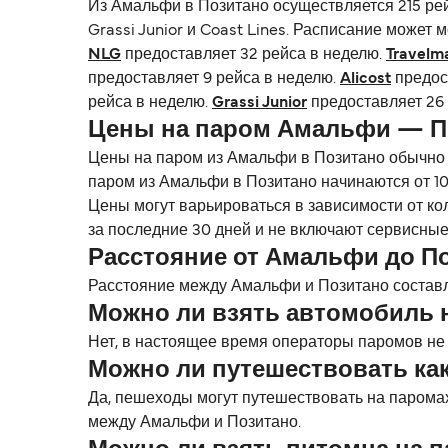
Из Амальфи в Позитано осуществляется 215 рейсо
Grassi Junior и Coast Lines. Расписание может 
NLG
предоставляет 32 рейса в неделю.
Travelm
предоставляет 9 рейса в неделю.
Alicost
предос
рейса в неделю.
Grassi Junior
предоставляет 26 
Цены на паром Амальфи — П
Цены на паром из Амальфи в Позитано обычно 
паром из Амальфи в Позитано начинаются от 10
Цены могут варьироваться в зависимости от ко
за последние 30 дней и не включают сервисные
Расстояние от Амальфи до П
Расстояние между Амальфи и Позитано составляе
Можно ли взять автомобиль 
Нет, в настоящее время операторы паромов не
Можно ли путешествовать ка
Да, пешеходы могут путешествовать на паромах NLG
между Амальфи и Позитано.