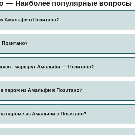
но — Наиболее популярные вопросы
из Амальфи в Позитано?
озитано составляет примерно 25 мин. Длительность рейса
в Позитано?
ить актуальную информацию через наш Поиск Сделок.
ожет меняться в зависимости от сезона. Средняя цена пар
ивают маршрут Амальфи — Позитано?
вание.
торов на маршруте Амальфи — Позитано. Это:
на паром из Амальфи в Позитано?
через наш поиск сделок и посетите нашу страницу предлож
на пароме из Амальфи в Позитано?
пароме из Амальфи в Позитано с