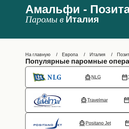
Амальфи - Позит
Паромы в
Италия
На главную
Европа
Италия
Пози
Популярные паромные опера
NLG
Travelmar
Positano Jet