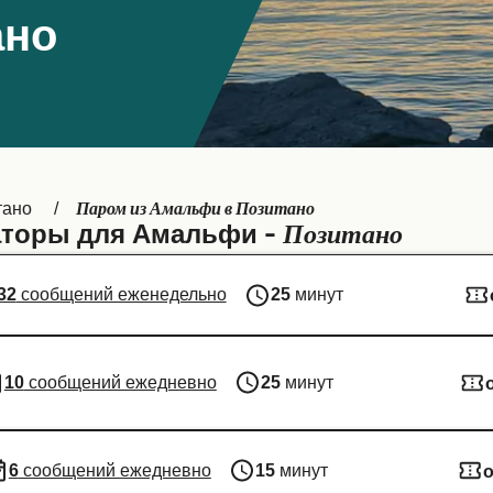
ано
Паром из Амальфи в Позитано
тано
Позитано
торы для Амальфи -
32
сообщений еженедельно
25
минут
10
сообщений ежедневно
25
минут
6
сообщений ежедневно
15
минут
о