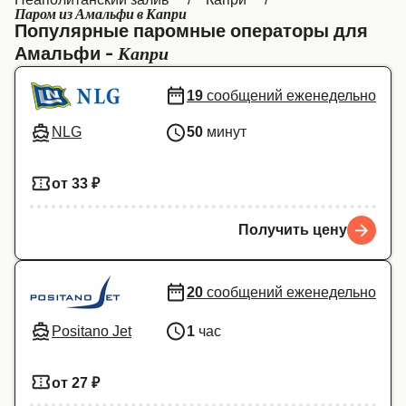
Паром из Амальфи в Капри
Canada
België (NL)
Популярные паромные операторы для
Капри
Амальфи -
Ελλάδα
Belgique (FR)
Polska
Deutschland
19
сообщений еженедельно
Schweiz (DE)
Norge
NLG
50
минут
Україна
Indonesia
от 33 ₽
المغرب
Maroc (FR)
Получить цену
20
сообщений еженедельно
Positano Jet
1
час
от 27 ₽