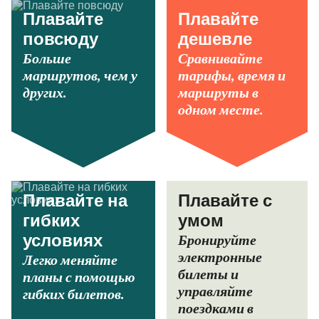
Плавайте
Плавайте
повсюду
дешевле
Больше
Сравнивайте
маршрутов, чем у
тарифы, время и
других.
маршруты в
одном месте.
Плавайте на
Плавайте с
гибких
умом
Бронируйте
условиях
электронные
Легко меняйте
билеты и
планы с помощью
управляйте
гибких билетов.
поездками в