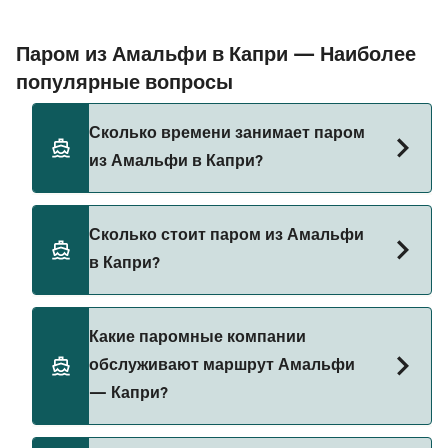
Паром из Амальфи в Капри — Наиболее
популярные вопросы
Сколько времени занимает паром
из Амальфи в Капри?
Время переправы на пароме из Амальфи в
Сколько стоит паром из Амальфи
Капри составляет примерно 1 ч. Длительность
в Капри?
рейса может меняться в зависимости от сезона
и оператора, поэтому рекомендуется проверить
актуальную информацию через наш Поиск
Стоимость парома из Амальфи в Капри может
Какие паромные компании
Сделок.
меняться в зависимости от сезона. Средняя
обслуживают маршрут Амальфи
цена парома из Амальфи в Капри составляет
— Капри?
115₽. Цена указана без учета сборов за
бронирование.