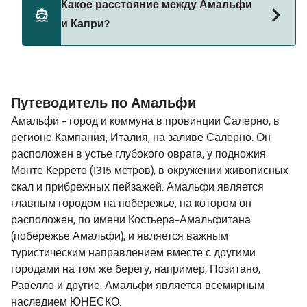
Какое расстояние между Амальфи
борт парома. Возможно, вам понадобится
и Капри?
паспорт для питомца. Пожалуйста, ознакомьтесь
с правилами перевозки животных у операторов
парома. В настоящее время вы можете брать
Расстояние от Амальфи до Капри составляет 22
животных на паромы с:
морских миль.
Путеводитель по Амальфи
NLG
Амальфи - город и коммуна в провинции Салерно, в
Positano Jet
регионе Кампания, Италия, на заливе Салерно. Он
расположен в устье глубокого оврага, у подножия
Монте Керрето (1315 метров), в окружении живописных
скал и прибрежных пейзажей. Амальфи является
главным городом на побережье, на котором он
расположен, по имени Костьера-Амальфитана
(побережье Амальфи), и является важным
туристическим направлением вместе с другими
городами на том же берегу, например, Позитано,
Равелло и другие. Амальфи является всемирным
наследием ЮНЕСКО.