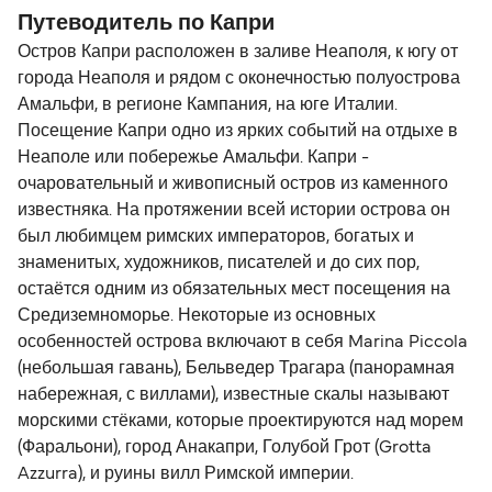
Путеводитель по Капри
Остров Капри расположен в заливе Неаполя, к югу от
города Неаполя и рядом с оконечностью полуострова
Амальфи, в регионе Кампания, на юге Италии.
Посещение Капри одно из ярких событий на отдыхе в
Неаполе или побережье Амальфи. Капри -
очаровательный и живописный остров из каменного
известняка. На протяжении всей истории острова он
был любимцем римских императоров, богатых и
знаменитых, художников, писателей и до сих пор,
остаётся одним из обязательных мест посещения на
Средиземноморье. Некоторые из основных
особенностей острова включают в себя Marina Piccola
(небольшая гавань), Бельведер Трагара (панорамная
набережная, с виллами), известные скалы называют
морскими стёками, которые проектируются над морем
(Фаральони), город Анакапри, Голубой Грот (Grotta
Azzurra), и руины вилл Римской империи.