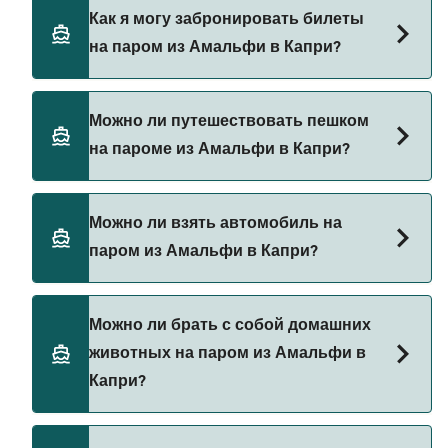
Существует 4 популярных паромных
Как я могу забронировать билеты
операторов на маршруте Амальфи — Капри.
на паром из Амальфи в Капри?
Это:
NLG
Бронируйте паромы из Амальфи в Капри через
Можно ли путешествовать пешком
Positano Jet
наш поиск сделок и посетите нашу страницу
на пароме из Амальфи в Капри?
предложений, чтобы увидеть последние акции
Alicost
на паромы.
Sant'andrea
Да, вы можете путешествовать пешком на
Можно ли взять автомобиль на
пароме из Амальфи в Капри с
паром из Амальфи в Капри?
NLG
Positano Jet
В настоящее время автомобили не разрешены
Можно ли брать с собой домашних
на паромах из Амальфи в Капри.
Alicost
животных на паром из Амальфи в
Капри?
Sant'andrea
Да, домашних животных разрешено брать на