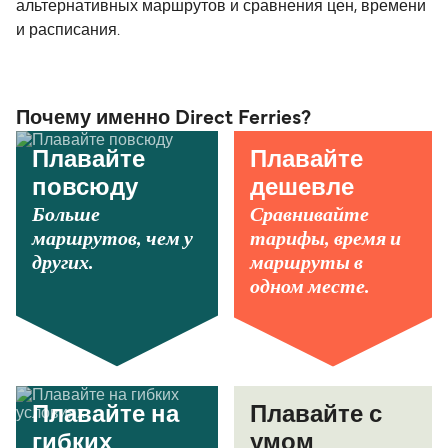
альтернативных маршрутов и сравнения цен, времени
и расписания.
Почему именно Direct Ferries?
Плавайте
Плавайте
повсюду
дешевле
Больше
Сравнивайте
маршрутов, чем у
тарифы, время и
других.
маршруты в
одном месте.
Плавайте на
Плавайте с
гибких
умом