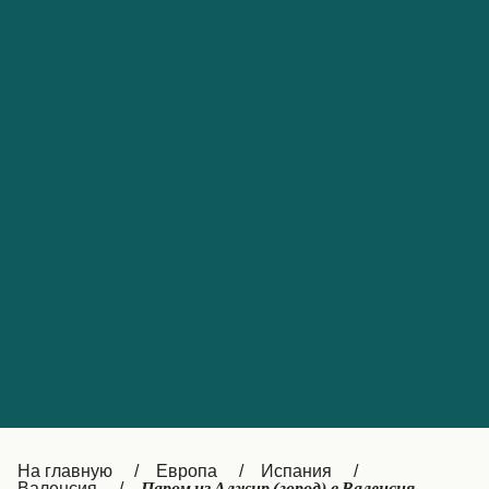
Обслуживание клиентов
Portugal
Catalan
대한민국
Suomi
Slovensko
Nederland
Česká republika
Australia
España
New Zealand
France
日本
Sverige
Ireland
Danmark
中国
Türkiye
العربية
UK
Österreich (DE)
Italia
Canada (FR)
На главную
Европа
Испания
Валенсия