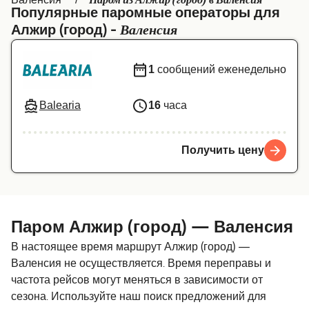
Паром из Алжир (город) в Валенсия
Популярные паромные операторы для
Canada
België (NL)
Валенсия
Алжир (город) -
Ελλάδα
Belgique (FR)
1
сообщений еженедельно
Polska
Deutschland
Schweiz (DE)
Norge
Balearia
16
часа
Україна
Indonesia
Получить цену
المغرب
Maroc (FR)
Паром Алжир (город) — Валенсия
В настоящее время маршрут Алжир (город) —
Валенсия не осуществляется. Время переправы и
частота рейсов могут меняться в зависимости от
сезона. Используйте наш поиск предложений для