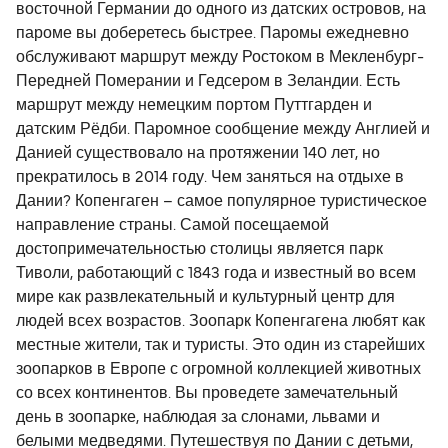
восточной Германии до одного из датских островов, на
пароме вы доберетесь быстрее. Паромы ежедневно
обслуживают маршрут между Ростоком в Мекленбург-
Передней Померании и Гедсером в Зеландии. Есть
маршрут между немецким портом Путтгарден и
датским Рёдби. Паромное сообщение между Англией и
Данией существовало на протяжении 140 лет, но
прекратилось в 2014 году. Чем заняться на отдыхе в
Дании? Копенгаген – самое популярное туристическое
направление страны. Самой посещаемой
достопримечательностью столицы является парк
Тиволи, работающий с 1843 года и известный во всем
мире как развлекательный и культурный центр для
людей всех возрастов. Зоопарк Копенгагена любят как
местные жители, так и туристы. Это один из старейших
зоопарков в Европе с огромной коллекцией животных
со всех континентов. Вы проведете замечательный
день в зоопарке, наблюдая за слонами, львами и
белыми медведями. Путешествуя по Дании с детьми,