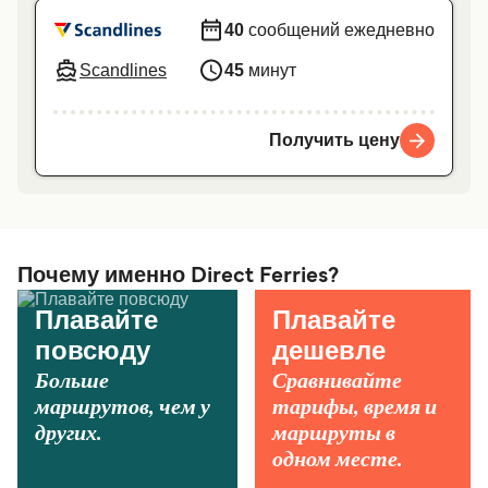
40
сообщений ежедневно
Scandlines
45
минут
Получить цену
Почему именно Direct Ferries?
Плавайте
Плавайте
повсюду
дешевле
Больше
Сравнивайте
маршрутов, чем у
тарифы, время и
других.
маршруты в
одном месте.