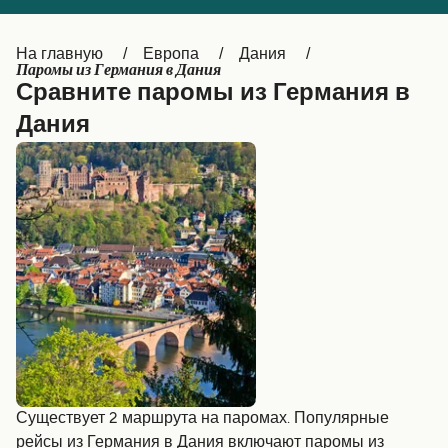
Canada
België (NL)
На главную
Европа
Дания
Ελλάδα
Belgique (FR)
Паромы из Германия в Дания
Сравните паромы из Германия в
Polska
Deutschland
Дания
Schweiz (DE)
Norge
Україна
Indonesia
المغرب
Maroc (FR)
Существует 2 маршрута на паромах. Популярные
рейсы из Германия в Дания включают паромы из