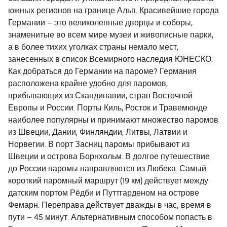
южных регионов на границе Альп. Красивейшие города
Германии – это великолепные дворцы и соборы,
знаменитые во всем мире музеи и живописные парки,
а в более тихих уголках страны немало мест,
занесенных в список Всемирного наследия ЮНЕСКО.
Как добраться до Германии на пароме? Германия
расположена крайне удобно для паромов,
прибывающих из Скандинавии, стран Восточной
Европы и России. Порты Киль, Росток и Травемюнде
наиболее популярны и принимают множество паромов
из Швеции, Дании, Финляндии, Литвы, Латвии и
Норвегии. В порт Засниц паромы прибывают из
Швеции и острова Борнхольм. В долгое путешествие
до России паромы направляются из Любека. Самый
короткий паромный маршрут (19 км) действует между
датским портом Рёдби и Путтгарденом на острове
Фемарн. Переправа действует дважды в час; время в
пути – 45 минут. Альтернативным способом попасть в