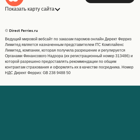
Показать карту сайта
Паромы
Бронирования
Страны
Размещение
© Direct Ferries.ru
Обслуживание клиентов
Паромы
Ведущий мировой вебсайт по заказам паромов онлайн Директ Ферриз
Операторы
Грузоперевозки
Лимитед является назначенным представителем ITC Комплайенс
Лимитед, компании, которая получила разрешение и регулируется
Маршруты и порты
Органами Финансового Надзора (их регистрационный номер 313486) и
Special Offers
которой разрешено предоставлять рекоммендации по общим
Предлагает
контрактам страхования и оформлять их в качестве посредника. Номер
НДС Директ Ферриз: GB 238 9488 50
Паромные билеты
Счёт
Помощь и поддержка
Управление бронированием
Справка
Подтверждение
бронирования
О Direct Ferries
Работайте с нами
Международные сайты
Паромы для турагентов с