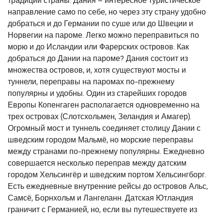
традиции страны. Дания – интересное туристическое
направление само по себе, но через эту страну удобно
добраться и до Германии по суше или до Швеции и
Норвегии на пароме. Легко можно переправиться по
морю и до Исландии или Фарерских островов. Как
добраться до Дании на пароме? Дания состоит из
множества островов, и, хотя существуют мосты и
туннели, переправы на паромах по-прежнему
популярны и удобны. Один из старейших городов
Европы Копенгаген располагается одновременно на
трех островах (Слотсхольмен, Зеландия и Амагер).
Огромный мост и туннель соединяет столицу Дании с
шведским городом Мальмё, но морские переправы
между странами по-прежнему популярны. Ежедневно
совершается несколько переправ между датским
городом Хельсингёр и шведским портом Хельсингборг.
Есть ежедневные внутренние рейсы до островов Альс,
Самсё, Борнхольм и Лангеланн. Датская Ютландия
граничит с Германией, но, если вы путешествуете из